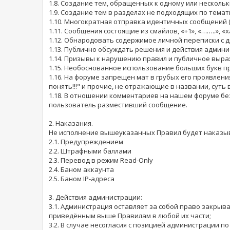
1.8. Создание тем, обращенных к одному или несколь
1.9. Создание тем в разделах не подходящих по тем
1.10. Многократная отправка идентичных сообщений 
1.11. Сообщения состоящие из смайлов, «+1», «……..», «ха
1.12. Обнародовать содержимое личной переписки с д
1.13. Публично обсуждать решения и действия админ
1.14. Призывы к нарушению правил и публичное выра
1.15. Необоснованное использование больших букв п
1.16. На форуме запрещен мат в грубых его проявлениях
понять!!!" и прочие, не отражающие в названии, суть 
1.18. В отношении комментариев на нашем форуме бе
пользователь разместивший сообщение.
2. Наказания.
Не исполнение вышеуказанных Правил будет наказыв
2.1. Предупреждением
2.2. Штрафными баллами
2.3. Перевод в режим Read-Only
2.4. Баном аккаунта
2.5. Баном IP-адреса
3. Действия администрации:
3.1. Администрация оставляет за собой право закрыв
приведённым выше Правилам в любой их части;
3.2. В случае несогласия с позицией администрации