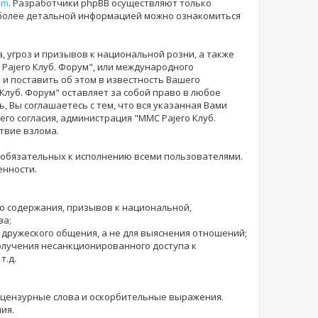
om
. Разработчики phpBB осуществляют только
 более детальной информацией можно ознакомиться
 угроз и призывов к национальной розни, а также
Pajero Клуб. Форум", или международного
и поставить об этом в известность Вашего
 Клуб. Форум" оставляет за собой право в любое
 Вы соглашаетесь с тем, что вся указанная Вами
го согласия, администрация "MMC Pajero Клуб.
твие взлома.
 обязательных к исполнению всеми пользователями.
енности.
го содержания, призывов к национальной,
ва;
 дружеского общения, а не для выяснения отношений;
получения несанкционированного доступа к
т.д.
е нецензурные слова и оскорбительные выражения.
ия.