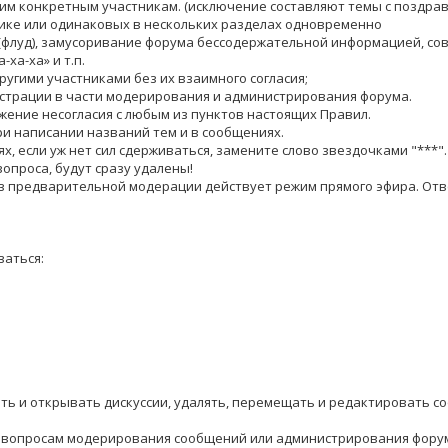
ким конкретным участникам. (исключение составляют темы с поздра
атике или одинаковых в нескольких разделах одновременно
(флуд), замусоривание форума бессодержательной информацией, сов
-ха-ха» и т.п.
ругими участниками без их взаимного согласия;
истрации в части модерирования и администрирования форума.
жение несогласия с любым из пунктов настоящих Правил.
ри написании названий тем и в сообщениях.
, если уж нет сил сдерживаться, замените слово звездочками "***". 1.
вопроса, будут сразу удалены!
з предварительной модерации действует режим прямого эфира. Отв
аться:
ать и открывать дискуссии, удалять, перемещать и редактировать с
 по вопросам модерирования сообщений или администрирования фору