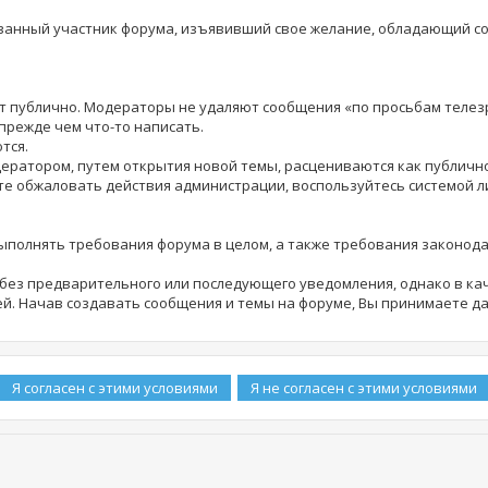
рованный участник форума, изъявивший свое желание, обладающий 
шет публично. Модераторы не удаляют сообщения «по просьбам теле
прежде чем что-то написать.
тся.
дератором, путем открытия новой темы, расцениваются как публич
те обжаловать действия администрации, воспользуйтесь системой 
выполнять требования форума в целом, а также требования законод
ез предварительного или последующего уведомления, однако в кач
й. Начав создавать сообщения и темы на форуме, Вы принимаете д