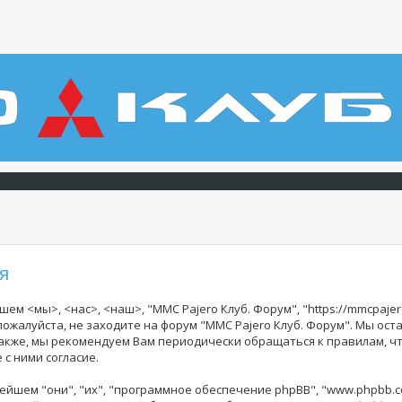
я
ем <мы>, <нас>, <наш>, "MMC Pajero Клуб. Форум", "https://mmcpajer
 пожалуйста, не заходите на форум "MMC Pajero Клуб. Форум". Мы ос
Также, мы рекомендуем Вам периодически обращаться к правилам, ч
с ними согласие.
йшем "они", "их", "программное обеспечение phpBB", "www.phpbb.co