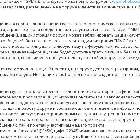
дальнейшем "GPL"). Дистрибутив может быть загружен с
www.phpbb.c
за материалы, размещенные на форуме и действия администрации. С
ения оскорбительного, нецензурного, порнографического характера,
, страны, которая предоставляет услуги хостинга для форума "MMC 
общений, администрация форума может заблокировать Ваш аккаунт 
 сообщений. Вы соглашаетесь с тем, что администрация "MMC Pajero
едактировать, или удалить любую тему на форуме. Как пользователь,
время, данная информация не будет доступна третьим лицам без Ваше
я хакеров, которые могут получить доступ к этой информации вследс
ензуру Администрацией проекта, на форуме действует ряд Правил,
илами форума. Не знание этих Правил не освобождает от ответств
нецензурного, оскорбительного, клеветнического, порнографическо
материалов, противоречащих нормам Конституции и законодательст
бления в адрес участников дискуссии. Наш форум предназначен для
еполадки в работу форума и составляющих его элементов либо для 
аписей, дискуссиям с ограниченным допуском, внутренней почте и 
екламного характера без согласования с администрацией форума;
бщениях, так и по email участникам нашего проекта.
цсимволов (вида «!#$@^*$»), цифр (12345) и/или использовать в ник
вание. Название должно отражать суть Вашего вопроса или сообщен