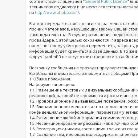
соответствии с лицензией "
General Public License
" (в 
техническю поддержку и не несут ответственности 
на
http://www.phpbb.com/
.
Вы подтверждаете своё согласие не размещать сообщ
прочих материалов, нарушаюших законы Вашей страны
законодательства. В случае размещения подобных со
провайдера. С этой целью сохраняются IP адреса всех
время по своему усмотрению переместить, закрыть, р
информация будет храниться в базе данных. В то же 
Форум" и phpBB не несут ответственности за действи
Поскольку сообщения не проходят предварительную ц
Вы обязаны внимательно ознакомиться с общими Прав
1. Общие положения.
На форуме запрещено:
1.1. Размещение текстовых и визуальных сообщений 
религиозной, расовой нетерпимости и розни и иных 
1.2. Провокационное и вызывающее поведение, оскор
1.3. Злонамеренное вмешательство с целью внести н
конфиденциальной информации: параметрам учётных з
1.4. Размещение любой информации коммерческого, р
1.5. Несанкционированная рассылка, как в личных соо
1.6. Регистрация с никами, состоящими только из спе
1.7. Создание тем, имеющих малосодержательное наз