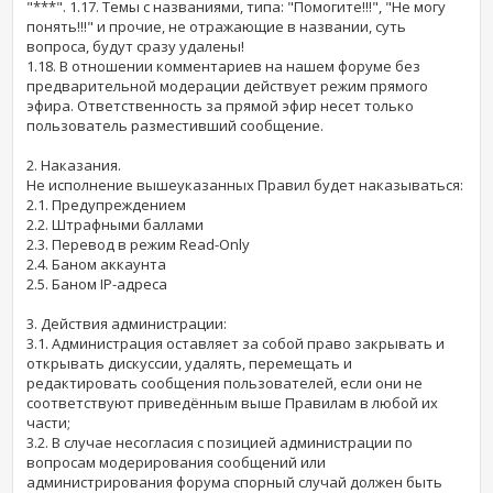
"***". 1.17. Темы с названиями, типа: "Помогите!!!", "Не могу
понять!!!" и прочие, не отражающие в названии, суть
вопроса, будут сразу удалены!
1.18. В отношении комментариев на нашем форуме без
предварительной модерации действует режим прямого
эфира. Ответственность за прямой эфир несет только
пользователь разместивший сообщение.
2. Наказания.
Не исполнение вышеуказанных Правил будет наказываться:
2.1. Предупреждением
2.2. Штрафными баллами
2.3. Перевод в режим Read-Only
2.4. Баном аккаунта
2.5. Баном IP-адреса
3. Действия администрации:
3.1. Администрация оставляет за собой право закрывать и
открывать дискуссии, удалять, перемещать и
редактировать сообщения пользователей, если они не
соответствуют приведённым выше Правилам в любой их
части;
3.2. В случае несогласия с позицией администрации по
вопросам модерирования сообщений или
администрирования форума спорный случай должен быть