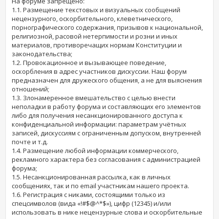
На форуме запрещено:
1.1. Размещение текстовых и визуальных сообщений
нецензурного, оскорбительного, клеветнического,
порнографического содержания, призывов к национальной,
религиозной, расовой нетерпимости и розни и иных
материалов, противоречащих нормам Конституции и
законодательства;
1.2. Провокационное и вызывающее поведение,
оскорбления в адрес участников дискуссии. Наш форум
предназначен для дружеского общения, а не для выяснения
отношений;
1.3. Злонамеренное вмешательство с целью внести
неполадки в работу форума и составляющих его элементов
либо для получения несанкционированного доступа к
конфиденциальной информации: параметрам учётных
записей, дискуссиям с ограниченным допуском, внутренней
почте и т.д.
1.4. Размещение любой информации коммерческого,
рекламного характера без согласования с администрацией
форума;
1.5. Несанкционированная рассылка, как в личных
сообщениях, так и по email участникам нашего проекта.
1.6. Регистрация с никами, состоящими только из
спецсимволов (вида «!#$@^*$»), цифр (12345) и/или
использовать в нике нецензурные слова и оскорбительные