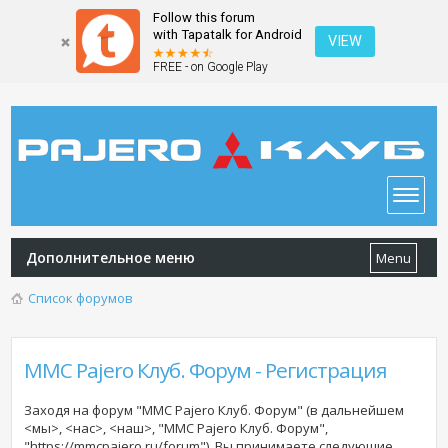
Follow this forum
with Tapatalk for Android
VIEW
FREE - on Google Play
Дополнительное меню
Menu
Список форумов
MMC Pajero Клуб. Форум - Регистрация
Заходя на форум "MMC Pajero Клуб. Форум" (в дальнейшем
<мы>, <нас>, <наш>, "MMC Pajero Клуб. Форум",
"https://mmcpajero.ru/forum"), Вы принимаете следующие