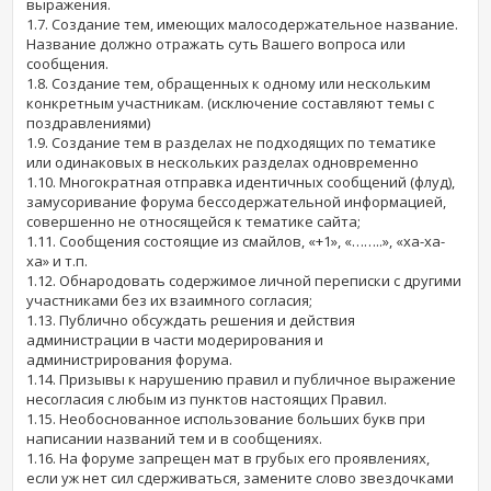
выражения.
1.7. Создание тем, имеющих малосодержательное название.
Название должно отражать суть Вашего вопроса или
сообщения.
1.8. Создание тем, обращенных к одному или нескольким
конкретным участникам. (исключение составляют темы с
поздравлениями)
1.9. Создание тем в разделах не подходящих по тематике
или одинаковых в нескольких разделах одновременно
1.10. Многократная отправка идентичных сообщений (флуд),
замусоривание форума бессодержательной информацией,
совершенно не относящейся к тематике сайта;
1.11. Сообщения состоящие из смайлов, «+1», «……..», «ха-ха-
ха» и т.п.
1.12. Обнародовать содержимое личной переписки с другими
участниками без их взаимного согласия;
1.13. Публично обсуждать решения и действия
администрации в части модерирования и
администрирования форума.
1.14. Призывы к нарушению правил и публичное выражение
несогласия с любым из пунктов настоящих Правил.
1.15. Необоснованное использование больших букв при
написании названий тем и в сообщениях.
1.16. На форуме запрещен мат в грубых его проявлениях,
если уж нет сил сдерживаться, замените слово звездочками