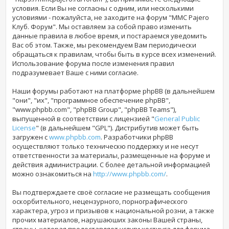
условия. Если Вы не согласны с одним, или несколькими
условиями - пожалуйста, не заходите на форум "MMC Pajero
Клуб. Форум". Мы оставляем за собой право изменить
данные правила в любое время, и постараемся уведомить
Вас об этом. Также, мы рекомендуем Вам периодически
обращаться к правилам, чтобы быть в курсе всех изменений.
Использование форума
после изменения правил
подразумевает Ваше с ними согласие.
Наши форумы работают на платформе phpBB (в дальнейшем
"они", "их", "программное обеспечение phpBB",
"www.phpbb.com", "phpBB Group", "phpBB Teams"),
выпущенной в соответствии с лицензией "
General Public
License
" (в дальнейшем "GPL"). Дистрибутив может быть
загружен с
www.phpbb.com
. Разработчики phpBB
осуществляют только техническю поддержку и не несут
ответственности за материалы, размещенные на форуме и
действия администрации. С более детальной информацией
можно ознакомиться на
http://www.phpbb.com/
.
Вы подтверждаете своё согласие не размещать сообщения
оскорбительного, нецензурного, порнографического
характера, угроз и призывов к национальной розни, а также
прочих материалов, нарушаюших законы Вашей страны,
страны, которая предоставляет услуги хостинга для форума