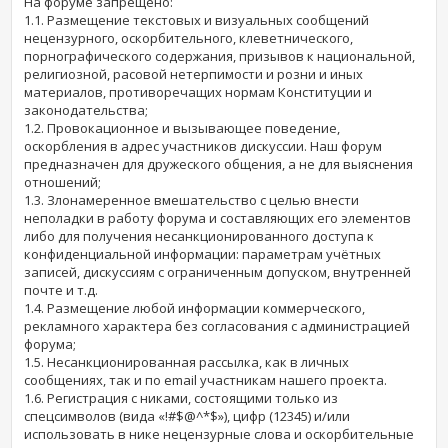
На форуме запрещено:
1.1. Размещение текстовых и визуальных сообщений
нецензурного, оскорбительного, клеветнического,
порнографического содержания, призывов к национальной,
религиозной, расовой нетерпимости и розни и иных
материалов, противоречащих нормам Конституции и
законодательства;
1.2. Провокационное и вызывающее поведение,
оскорбления в адрес участников дискуссии. Наш форум
предназначен для дружеского общения, а не для выяснения
отношений;
1.3. Злонамеренное вмешательство с целью внести
неполадки в работу форума и составляющих его элементов
либо для получения несанкционированного доступа к
конфиденциальной информации: параметрам учётных
записей, дискуссиям с ограниченным допуском, внутренней
почте и т.д.
1.4. Размещение любой информации коммерческого,
рекламного характера без согласования с администрацией
форума;
1.5. Несанкционированная рассылка, как в личных
сообщениях, так и по email участникам нашего проекта.
1.6. Регистрация с никами, состоящими только из
спецсимволов (вида «!#$@^*$»), цифр (12345) и/или
использовать в нике нецензурные слова и оскорбительные