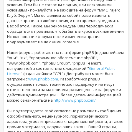
условия. Если Вы не согласны с одним, или несколькими
условиями - пожалуйста, не заходите на форум "MMC Pajero
Клуб. Форум". Мы оставляем за собой право изменить
данные правила в любое время, и постараемся уведомить
Вас об этом. Также, мы рекомендуем Вам периодически
обращаться к правилам, чтобы быть в курсе всех изменений.
Использование форума
после изменения правил
подразумевает Ваше с ними согласие.
Наши форумы работают на платформе phpBB (в дальнейшем
"они", "их", "программное обеспечение phpBB",
"www.phpbb.com", "phpBB Group", "phpBB Teams"),
выпущенной в соответствии с лицензией "
General Public
License
" (в дальнейшем "GPL"). Дистрибутив может быть
загружен с
www.phpbb.com
. Разработчики phpBB
осуществляют только техническю поддержку и не несут
ответственности за материалы, размещенные на форуме и
действия администрации. С более детальной информацией
можно ознакомиться на
http://www.phpbb.com/
.
Вы подтверждаете своё согласие не размещать сообщения
оскорбительного, нецензурного, порнографического
характера, угроз и призывов к национальной розни, а также
прочих материалов, нарушаюших законы Вашей страны,
страны, которая предоставляет услуги хостинга для форума