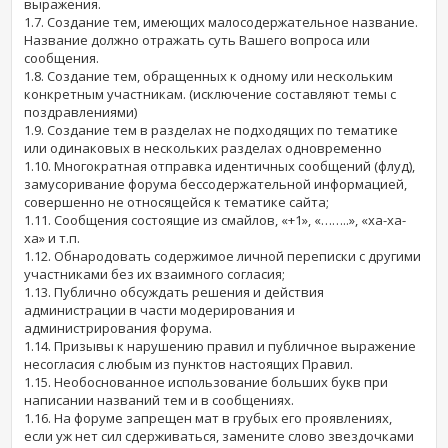
выражения.
1.7. Создание тем, имеющих малосодержательное название.
Название должно отражать суть Вашего вопроса или
сообщения.
1.8. Создание тем, обращенных к одному или нескольким
конкретным участникам. (исключение составляют темы с
поздравлениями)
1.9. Создание тем в разделах не подходящих по тематике
или одинаковых в нескольких разделах одновременно
1.10. Многократная отправка идентичных сообщений (флуд),
замусоривание форума бессодержательной информацией,
совершенно не относящейся к тематике сайта;
1.11. Сообщения состоящие из смайлов, «+1», «……..», «ха-ха-
ха» и т.п.
1.12. Обнародовать содержимое личной переписки с другими
участниками без их взаимного согласия;
1.13. Публично обсуждать решения и действия
администрации в части модерирования и
администрирования форума.
1.14. Призывы к нарушению правил и публичное выражение
несогласия с любым из пунктов настоящих Правил.
1.15. Необоснованное использование больших букв при
написании названий тем и в сообщениях.
1.16. На форуме запрещен мат в грубых его проявлениях,
если уж нет сил сдерживаться, замените слово звездочками