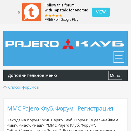
Follow this forum
with Tapatalk for Android
VIEW
FREE - on Google Play
Дополнительное меню
Menu
Список форумов
MMC Pajero Клуб. Форум - Регистрация
Заходя на форум "MMC Pajero Клуб. Форум" (в дальнейшем
<мы>, <нас>, <наш>, "MMC Pajero Клуб. Форум",
"https://mmcpajero.ru/forum"), Вы принимаете следующие