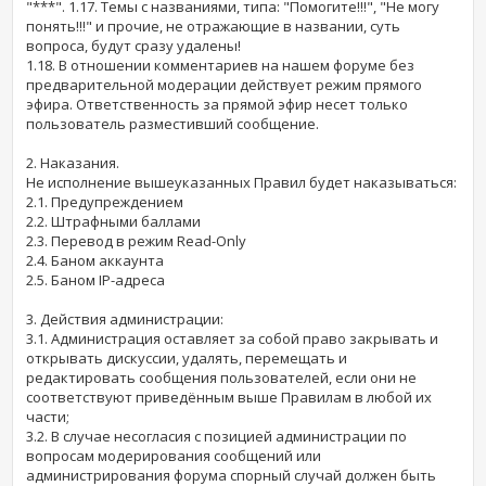
"***". 1.17. Темы с названиями, типа: "Помогите!!!", "Не могу
понять!!!" и прочие, не отражающие в названии, суть
вопроса, будут сразу удалены!
1.18. В отношении комментариев на нашем форуме без
предварительной модерации действует режим прямого
эфира. Ответственность за прямой эфир несет только
пользователь разместивший сообщение.
2. Наказания.
Не исполнение вышеуказанных Правил будет наказываться:
2.1. Предупреждением
2.2. Штрафными баллами
2.3. Перевод в режим Read-Only
2.4. Баном аккаунта
2.5. Баном IP-адреса
3. Действия администрации:
3.1. Администрация оставляет за собой право закрывать и
открывать дискуссии, удалять, перемещать и
редактировать сообщения пользователей, если они не
соответствуют приведённым выше Правилам в любой их
части;
3.2. В случае несогласия с позицией администрации по
вопросам модерирования сообщений или
администрирования форума спорный случай должен быть