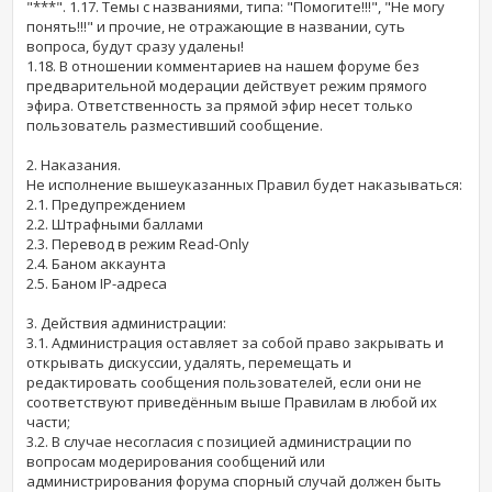
"***". 1.17. Темы с названиями, типа: "Помогите!!!", "Не могу
понять!!!" и прочие, не отражающие в названии, суть
вопроса, будут сразу удалены!
1.18. В отношении комментариев на нашем форуме без
предварительной модерации действует режим прямого
эфира. Ответственность за прямой эфир несет только
пользователь разместивший сообщение.
2. Наказания.
Не исполнение вышеуказанных Правил будет наказываться:
2.1. Предупреждением
2.2. Штрафными баллами
2.3. Перевод в режим Read-Only
2.4. Баном аккаунта
2.5. Баном IP-адреса
3. Действия администрации:
3.1. Администрация оставляет за собой право закрывать и
открывать дискуссии, удалять, перемещать и
редактировать сообщения пользователей, если они не
соответствуют приведённым выше Правилам в любой их
части;
3.2. В случае несогласия с позицией администрации по
вопросам модерирования сообщений или
администрирования форума спорный случай должен быть