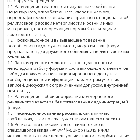
На форуме запрещено:
1.1. Размещение текстовых и визуальных сообщений
нецензурного, оскорбительного, клеветнического,
порнографического содержания, призывов к национальной,
религиозной, расовой нетерпимости и розни и иных
материалов, противоречащих нормам Конституции и
законодательства;
1.2. Провокационное и вызывающее поведение,
оскорбления в адрес участников дискуссии. Наш форум
предназначен для дружеского общения, а не для выяснения
отношений;
1.3. Злонамеренное вмешательство с целью внести
неполадки в работу форума и составляющих его элементов
либо для получения несанкционированного доступа к
конфиденциальной информации: параметрам учётных
записей, дискуссиям с ограниченным допуском, внутренней
почте и т.д.
1.4. Размещение любой информации коммерческого,
рекламного характера без согласования с администрацией
форума;
1.5. Несанкционированная рассылка, как в личных
сообщениях, так и по email участникам нашего проекта.
1.6. Регистрация с никами, состоящими только из
спецсимволов (вида «!#$@^*$»), цифр (12345) и/или
использовать в нике нецензурные слова и оскорбительные