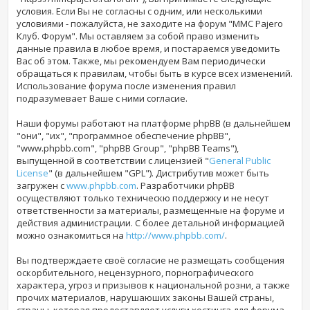
условия. Если Вы не согласны с одним, или несколькими
условиями - пожалуйста, не заходите на форум "MMC Pajero
Клуб. Форум". Мы оставляем за собой право изменить
данные правила в любое время, и постараемся уведомить
Вас об этом. Также, мы рекомендуем Вам периодически
обращаться к правилам, чтобы быть в курсе всех изменений.
Использование форума
после изменения правил
подразумевает Ваше с ними согласие.
Наши форумы работают на платформе phpBB (в дальнейшем
"они", "их", "программное обеспечение phpBB",
"www.phpbb.com", "phpBB Group", "phpBB Teams"),
выпущенной в соответствии с лицензией "
General Public
License
" (в дальнейшем "GPL"). Дистрибутив может быть
загружен с
www.phpbb.com
. Разработчики phpBB
осуществляют только техническю поддержку и не несут
ответственности за материалы, размещенные на форуме и
действия администрации. С более детальной информацией
можно ознакомиться на
http://www.phpbb.com/
.
Вы подтверждаете своё согласие не размещать сообщения
оскорбительного, нецензурного, порнографического
характера, угроз и призывов к национальной розни, а также
прочих материалов, нарушаюших законы Вашей страны,
страны, которая предоставляет услуги хостинга для форума