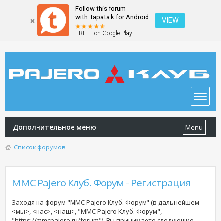
Follow this forum
with Tapatalk for Android
VIEW
FREE - on Google Play
Дополнительное меню
Menu
Список форумов
MMC Pajero Клуб. Форум - Регистрация
Заходя на форум "MMC Pajero Клуб. Форум" (в дальнейшем
<мы>, <нас>, <наш>, "MMC Pajero Клуб. Форум",
"https://mmcpajero.ru/forum"), Вы принимаете следующие