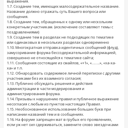
выражения.
1.7. Создание тем, имеющих малосодержательное название.
Название должно отражать суть Вашего вопроса или
сообщения.
1.8. Создание тем, обращенных к одному или нескольким
конкретным участникам. (исключение составляют темы с
поздравлениями)
1.9. Создание тем в разделах не подходящих по тематике
или одинаковых в нескольких разделах одновременно
1.10. Многократная отправка идентичных сообщений (флуд),
замусоривание форума бессодержательной информацией,
совершенно не относящейся к тематике сайта;
1.11. Сообщения состоящие из смайлов, «+1», «……..», «ха-ха-
ха» и т.п.
1.12. Обнародовать содержимое личной переписки с другими
участниками без их взаимного согласия;
1.13. Публично обсуждать решения и действия
администрации в части модерирования и
администрирования форума.
1.14. Призывы к нарушению правил и публичное выражение
несогласия с любым из пунктов настоящих Правил.
1.15. Необоснованное использование больших букв при
написании названий тем и в сообщениях.
1.16. На форуме запрещен мат в грубых его проявлениях,
если уж нет сил сдерживаться, замените слово звездочками