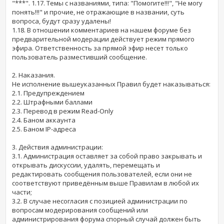
"***". 1.17. Темы с названиями, типа: "Помогите!!!", "Не могу
понять!!!" и прочие, не отражающие в названии, суть
вопроса, будут сразу удалены!
1.18. В отношении комментариев на нашем форуме без
предварительной модерации действует режим прямого
эфира. Ответственность за прямой эфир несет только
пользователь разместивший сообщение.
2. Наказания.
Не исполнение вышеуказанных Правил будет наказываться:
2.1. Предупреждением
2.2. Штрафными баллами
2.3. Перевод в режим Read-Only
2.4. Баном аккаунта
2.5. Баном IP-адреса
3. Действия администрации:
3.1. Администрация оставляет за собой право закрывать и
открывать дискуссии, удалять, перемещать и
редактировать сообщения пользователей, если они не
соответствуют приведённым выше Правилам в любой их
части;
3.2. В случае несогласия с позицией администрации по
вопросам модерирования сообщений или
администрирования форума спорный случай должен быть