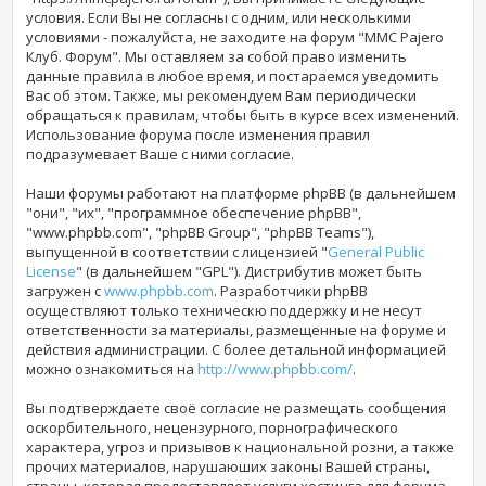
условия. Если Вы не согласны с одним, или несколькими
условиями - пожалуйста, не заходите на форум "MMC Pajero
Клуб. Форум". Мы оставляем за собой право изменить
данные правила в любое время, и постараемся уведомить
Вас об этом. Также, мы рекомендуем Вам периодически
обращаться к правилам, чтобы быть в курсе всех изменений.
Использование форума
после изменения правил
подразумевает Ваше с ними согласие.
Наши форумы работают на платформе phpBB (в дальнейшем
"они", "их", "программное обеспечение phpBB",
"www.phpbb.com", "phpBB Group", "phpBB Teams"),
выпущенной в соответствии с лицензией "
General Public
License
" (в дальнейшем "GPL"). Дистрибутив может быть
загружен с
www.phpbb.com
. Разработчики phpBB
осуществляют только техническю поддержку и не несут
ответственности за материалы, размещенные на форуме и
действия администрации. С более детальной информацией
можно ознакомиться на
http://www.phpbb.com/
.
Вы подтверждаете своё согласие не размещать сообщения
оскорбительного, нецензурного, порнографического
характера, угроз и призывов к национальной розни, а также
прочих материалов, нарушаюших законы Вашей страны,
страны, которая предоставляет услуги хостинга для форума