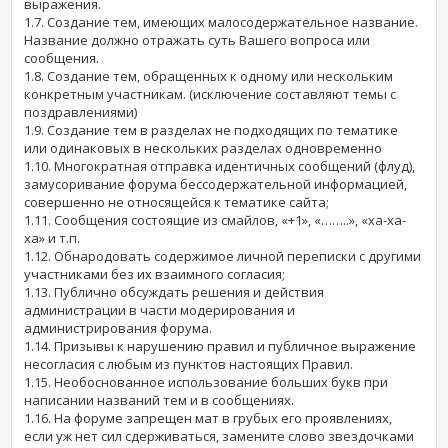
выражения.
1.7. Создание тем, имеющих малосодержательное название.
Название должно отражать суть Вашего вопроса или
сообщения.
1.8. Создание тем, обращенных к одному или нескольким
конкретным участникам. (исключение составляют темы с
поздравлениями)
1.9. Создание тем в разделах не подходящих по тематике
или одинаковых в нескольких разделах одновременно
1.10. Многократная отправка идентичных сообщений (флуд),
замусоривание форума бессодержательной информацией,
совершенно не относящейся к тематике сайта;
1.11. Сообщения состоящие из смайлов, «+1», «……..», «ха-ха-
ха» и т.п.
1.12. Обнародовать содержимое личной переписки с другими
участниками без их взаимного согласия;
1.13. Публично обсуждать решения и действия
администрации в части модерирования и
администрирования форума.
1.14. Призывы к нарушению правил и публичное выражение
несогласия с любым из пунктов настоящих Правил.
1.15. Необоснованное использование больших букв при
написании названий тем и в сообщениях.
1.16. На форуме запрещен мат в грубых его проявлениях,
если уж нет сил сдерживаться, замените слово звездочками