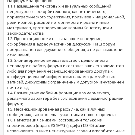
На форуме запрещено:
1.1. Размещение текстовых и визуальных сообщений
нецензурного, оскорбительного, клеветнического,
порнографического содержания, призывов к национальной,
религиозной, расовой нетерпимости и розни и иных
материалов, противоречащих нормам Конституции и
законодательства;
1.2. Провокационное и вызывающее поведение,
оскорбления в адрес участников дискуссии. Наш форум
предназначен для дружеского общения, а не для выяснения
отношений;
1.3. Злонамеренное вмешательство с целью внести
неполадки в работу форума и составляющих его элементов
либо для получения несанкционированного доступа к
конфиденциальной информации: параметрам учётных
записей, дискуссиям с ограниченным допуском, внутренней
почте и т.д.
1.4. Размещение любой информации коммерческого,
рекламного характера без согласования с администрацией
форума;
1.5. Несанкционированная рассылка, как в личных
сообщениях, так и по email участникам нашего проекта.
1.6. Регистрация с никами, состоящими только из
спецсимволов (вида «!#$@^*$»), цифр (12345) и/или
использовать в нике нецензурные слова и оскорбительные