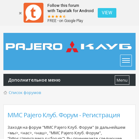
Follow this forum
with Tapatalk for Android
VIEW
FREE - on Google Play
Дополнительное меню
Menu
Список форумов
MMC Pajero Клуб. Форум - Регистрация
Заходя на форум "MMC Pajero Клуб. Форум" (в дальнейшем
<мы>, <нас>, <наш>, "MMC Pajero Клуб. Форум",
"https://mmcpajero.ru/forum"), Вы принимаете следующие