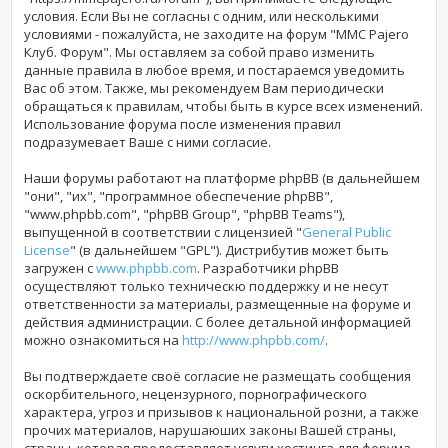
условия. Если Вы не согласны с одним, или несколькими
условиями - пожалуйста, не заходите на форум "MMC Pajero
Клуб. Форум". Мы оставляем за собой право изменить
данные правила в любое время, и постараемся уведомить
Вас об этом. Также, мы рекомендуем Вам периодически
обращаться к правилам, чтобы быть в курсе всех изменений.
Использование форума
после изменения правил
подразумевает Ваше с ними согласие.
Наши форумы работают на платформе phpBB (в дальнейшем
"они", "их", "программное обеспечение phpBB",
"www.phpbb.com", "phpBB Group", "phpBB Teams"),
выпущенной в соответствии с лицензией "
General Public
License
" (в дальнейшем "GPL"). Дистрибутив может быть
загружен с
www.phpbb.com
. Разработчики phpBB
осуществляют только техническю поддержку и не несут
ответственности за материалы, размещенные на форуме и
действия администрации. С более детальной информацией
можно ознакомиться на
http://www.phpbb.com/
.
Вы подтверждаете своё согласие не размещать сообщения
оскорбительного, нецензурного, порнографического
характера, угроз и призывов к национальной розни, а также
прочих материалов, нарушаюших законы Вашей страны,
страны, которая предоставляет услуги хостинга для форума