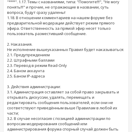
"***". 1.17. Темы с названиями, типа: "Помогите!!!", "Не могу
понять!!!" и прочие, не отражающие в названии, суть
вопроса, будут сразу удалены!
1.18. В отношении комментариев на нашем форуме без
предварительной модерации действует режим прямого
эфира. Ответственность за прямой эфир несет только
пользователь разместивший сообщение.
2. Наказания.
Не исполнение вышеуказанных Правил будет наказываться:
2.1. Предупреждением
2.2. Штрафными баллами
2.3. Перевод в режим Read-Only
2.4. Баном аккаунта
2.5. Баном IP-адреса
3. Действия администрации:
3.1. Администрация оставляет за собой право закрывать и
открывать дискуссии, удалять, перемещать и
редактировать сообщения пользователей, если они не
соответствуют приведённым выше Правилам в любой их
части;
3.2. В случае несогласия с позицией администрации по
вопросам модерирования сообщений или
администрирования форума спорный случай должен быть