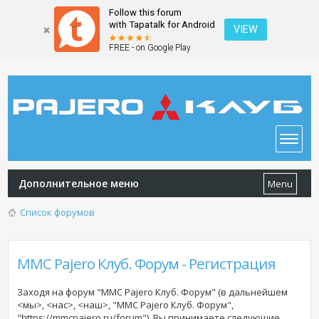
Follow this forum
with Tapatalk for Android
VIEW
FREE - on Google Play
Дополнительное меню
Menu
Список форумов
MMC Pajero Клуб. Форум - Регистрация
Заходя на форум "MMC Pajero Клуб. Форум" (в дальнейшем
<мы>, <нас>, <наш>, "MMC Pajero Клуб. Форум",
"https://mmcpajero.ru/forum"), Вы принимаете следующие