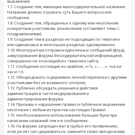
выражения.
1.7. Создание тем, имеющих малосодержательное название.
Название должно отражать суть Вашего вопроса или
сообщения.
1.8. Создание тем, обращенных к одному или нескольким
конкретным участникам. (исключение составляют темы с
поздравлениями)
1.9. Создание тем в разделах не подходящих по тематике
или одинаковых в нескольких разделах одновременно
1.10. Многократная отправка идентичных сообщений (флуд),
замусоривание форума бессодержательной информацией,
совершенно не относящейся к тематике сайта;
1.11. Сообщения состоящие из смайлов, «+1», «……..», «ха-ха-
ха» и т.п.
1.12. Обнародовать содержимое личной переписки с другими
участниками без их взаимного согласия;
1.13. Публично обсуждать решения и действия
администрации в части модерирования и
администрирования форума.
1.14. Призывы к нарушению правил и публичное выражение
несогласия с любым из пунктов настоящих Правил.
1.15. Необоснованное использование больших букв при
написании названий тем и в сообщениях.
1.16. На форуме запрещен мат в грубых его проявлениях,
если уж нет сил сдерживаться, замените слово звездочками