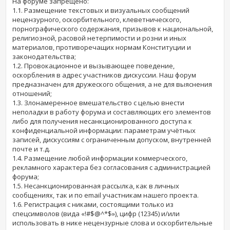
На форуме запрещено:
1.1. Размещение текстовых и визуальных сообщений
нецензурного, оскорбительного, клеветнического,
порнографического содержания, призывов к национальной,
религиозной, расовой нетерпимости и розни и иных
материалов, противоречащих нормам Конституции и
законодательства;
1.2. Провокационное и вызывающее поведение,
оскорбления в адрес участников дискуссии. Наш форум
предназначен для дружеского общения, а не для выяснения
отношений;
1.3. Злонамеренное вмешательство с целью внести
неполадки в работу форума и составляющих его элементов
либо для получения несанкционированного доступа к
конфиденциальной информации: параметрам учётных
записей, дискуссиям с ограниченным допуском, внутренней
почте и т.д.
1.4. Размещение любой информации коммерческого,
рекламного характера без согласования с администрацией
форума;
1.5. Несанкционированная рассылка, как в личных
сообщениях, так и по email участникам нашего проекта.
1.6. Регистрация с никами, состоящими только из
спецсимволов (вида «!#$@^*$»), цифр (12345) и/или
использовать в нике нецензурные слова и оскорбительные