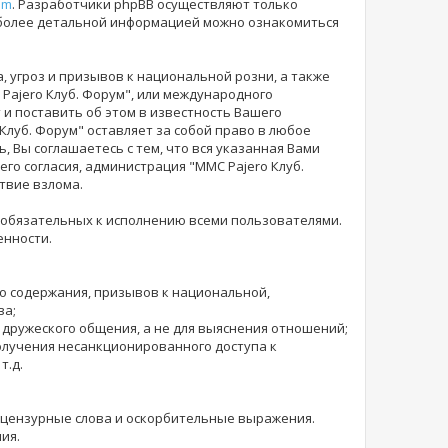
om
. Разработчики phpBB осуществляют только
 более детальной информацией можно ознакомиться
 угроз и призывов к национальной розни, а также
Pajero Клуб. Форум", или международного
и поставить об этом в известность Вашего
 Клуб. Форум" оставляет за собой право в любое
 Вы соглашаетесь с тем, что вся указанная Вами
го согласия, администрация "MMC Pajero Клуб.
твие взлома.
 обязательных к исполнению всеми пользователями.
енности.
го содержания, призывов к национальной,
ва;
 дружеского общения, а не для выяснения отношений;
получения несанкционированного доступа к
т.д.
е нецензурные слова и оскорбительные выражения.
ия.