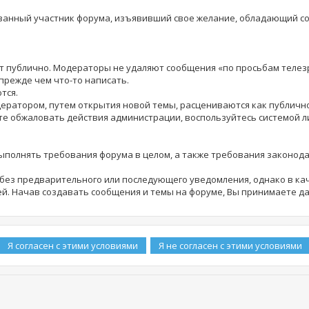
рованный участник форума, изъявивший свое желание, обладающий 
шет публично. Модераторы не удаляют сообщения «по просьбам теле
прежде чем что-то написать.
тся.
дератором, путем открытия новой темы, расцениваются как публич
те обжаловать действия администрации, воспользуйтесь системой 
выполнять требования форума в целом, а также требования законод
ез предварительного или последующего уведомления, однако в кач
й. Начав создавать сообщения и темы на форуме, Вы принимаете д