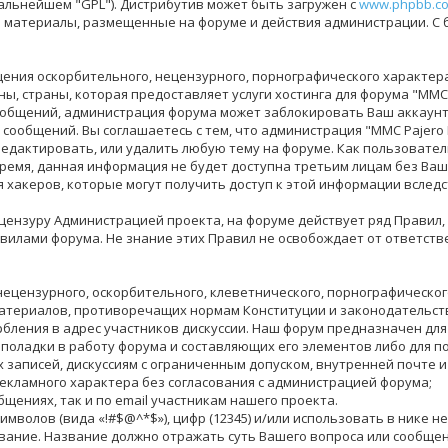
дальнейшем "GPL"). Дистрибутив может быть загружен с
www.phpbb.c
за материалы, размещенные на форуме и действия администрации. С
ения оскорбительного, нецензурного, порнографического характера,
, страны, которая предоставляет услуги хостинга для форума "MMC 
общений, администрация форума может заблокировать Ваш аккаунт 
 сообщений. Вы соглашаетесь с тем, что администрация "MMC Pajero
едактировать, или удалить любую тему на форуме. Как пользователь,
время, данная информация не будет доступна третьим лицам без Ваше
я хакеров, которые могут получить доступ к этой информации вследс
ензуру Администрацией проекта, на форуме действует ряд Правил,
илами форума. Не знание этих Правил не освобождает от ответств
нецензурного, оскорбительного, клеветнического, порнографическо
материалов, противоречащих нормам Конституции и законодательст
бления в адрес участников дискуссии. Наш форум предназначен для
еполадки в работу форума и составляющих его элементов либо для 
аписей, дискуссиям с ограниченным допуском, внутренней почте и 
екламного характера без согласования с администрацией форума;
бщениях, так и по email участникам нашего проекта.
цсимволов (вида «!#$@^*$»), цифр (12345) и/или использовать в ник
вание. Название должно отражать суть Вашего вопроса или сообщен