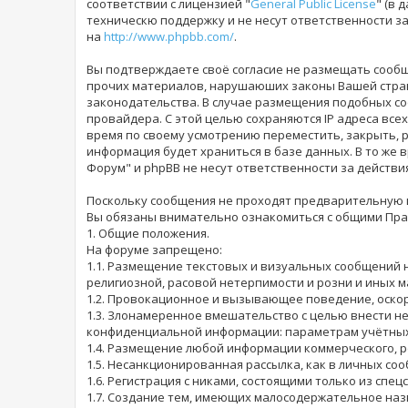
соответствии с лицензией "
General Public License
" (в 
техническю поддержку и не несут ответственности 
на
http://www.phpbb.com/
.
Вы подтверждаете своё согласие не размещать сообщ
прочих материалов, нарушаюших законы Вашей страны
законодательства. В случае размещения подобных со
провайдера. С этой целью сохраняются IP адреса всех
время по своему усмотрению переместить, закрыть, р
информация будет храниться в базе данных. В то же 
Форум" и phpBB не несут ответственности за действи
Поскольку сообщения не проходят предварительную ц
Вы обязаны внимательно ознакомиться с общими Прав
1. Общие положения.
На форуме запрещено:
1.1. Размещение текстовых и визуальных сообщений 
религиозной, расовой нетерпимости и розни и иных 
1.2. Провокационное и вызывающее поведение, оскор
1.3. Злонамеренное вмешательство с целью внести н
конфиденциальной информации: параметрам учётных з
1.4. Размещение любой информации коммерческого, р
1.5. Несанкционированная рассылка, как в личных соо
1.6. Регистрация с никами, состоящими только из спе
1.7. Создание тем, имеющих малосодержательное наз