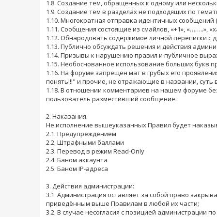
1.8. Создание тем, обращенных к одному или несколь
1.9. Создание тем в разделах не подходящих по тем
1.10. Многократная отправка идентичных сообщений 
1.11. Сообщения состоящие из смайлов, «+1», «……..», «ха
1.12. Обнародовать содержимое личной переписки с д
1.13. Публично обсуждать решения и действия админ
1.14. Призывы к нарушению правил и публичное выра
1.15. Необоснованное использование больших букв п
1.16. На форуме запрещен мат в грубых его проявлениях
понять!!!" и прочие, не отражающие в названии, суть 
1.18. В отношении комментариев на нашем форуме бе
пользователь разместивший сообщение.
2. Наказания.
Не исполнение вышеуказанных Правил будет наказыв
2.1. Предупреждением
2.2. Штрафными баллами
2.3. Перевод в режим Read-Only
2.4. Баном аккаунта
2.5. Баном IP-адреса
3. Действия администрации:
3.1. Администрация оставляет за собой право закрыв
приведённым выше Правилам в любой их части;
3.2. В случае несогласия с позицией администрации