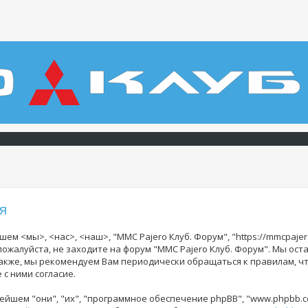
я
ем <мы>, <нас>, <наш>, "MMC Pajero Клуб. Форум", "https://mmcpajer
 пожалуйста, не заходите на форум "MMC Pajero Клуб. Форум". Мы ос
Также, мы рекомендуем Вам периодически обращаться к правилам, ч
с ними согласие.
йшем "они", "их", "программное обеспечение phpBB", "www.phpbb.co