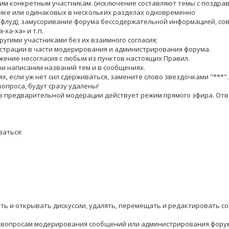
ким конкретным участникам. (исключение составляют темы с поздра
атике или одинаковых в нескольких разделах одновременно
(флуд), замусоривание форума бессодержательной информацией, сов
-ха-ха» и т.п.
ругими участниками без их взаимного согласия;
истрации в части модерирования и администрирования форума.
жение несогласия с любым из пунктов настоящих Правил.
ри написании названий тем и в сообщениях.
, если уж нет сил сдерживаться, замените слово звездочками "***". 1.
вопроса, будут сразу удалены!
з предварительной модерации действует режим прямого эфира. Отв
аться:
ать и открывать дискуссии, удалять, перемещать и редактировать с
 по вопросам модерирования сообщений или администрирования фору