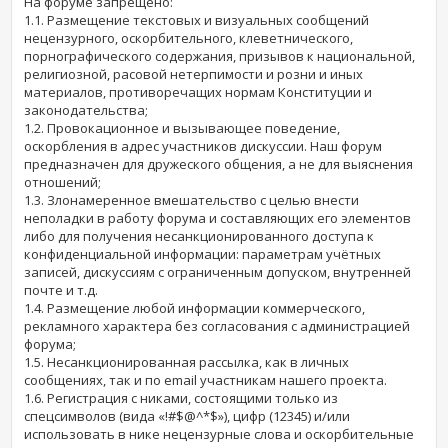
На форуме запрещено:
1.1. Размещение текстовых и визуальных сообщений
нецензурного, оскорбительного, клеветнического,
порнографического содержания, призывов к национальной,
религиозной, расовой нетерпимости и розни и иных
материалов, противоречащих нормам Конституции и
законодательства;
1.2. Провокационное и вызывающее поведение,
оскорбления в адрес участников дискуссии. Наш форум
предназначен для дружеского общения, а не для выяснения
отношений;
1.3. Злонамеренное вмешательство с целью внести
неполадки в работу форума и составляющих его элементов
либо для получения несанкционированного доступа к
конфиденциальной информации: параметрам учётных
записей, дискуссиям с ограниченным допуском, внутренней
почте и т.д.
1.4. Размещение любой информации коммерческого,
рекламного характера без согласования с администрацией
форума;
1.5. Несанкционированная рассылка, как в личных
сообщениях, так и по email участникам нашего проекта.
1.6. Регистрация с никами, состоящими только из
спецсимволов (вида «!#$@^*$»), цифр (12345) и/или
использовать в нике нецензурные слова и оскорбительные