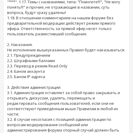
"***". 1.17. Темы с названиями, типа: "Помогите!!!", "Не могу
понять!!!" и прочие, не отражающие в названии, суть
вопроса, будут сразу удалены!
1.18. В отношении комментариев на нашем форуме без
предварительной модерации действует режим прямого
эфира. Ответственность за прямой эфир несет только
пользователь разместивший сообщение.
2. Наказания.
Не исполнение вышеуказанных Правил будет наказываться:
2.1. Предупреждением
2.2. Штрафными баллами
2.3. Перевод в режим Read-Only
2.4. Баном аккаунта
2.5. Баном IP-адреса
3. Действия администрации:
3.1. Администрация оставляет за собой право закрывать и
открывать дискуссии, удалять, перемещать и
редактировать сообщения пользователей, если они не
соответствуют приведённым выше Правилам в любой их
части;
3.2. В случае несогласия с позицией администрации по
вопросам модерирования сообщений или
администрирования форума спорный случай должен быть