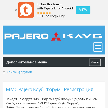
Follow this forum
with Tapatalk for Android
VIEW
FREE - on Google Play
Дополнительное меню
Menu
Список форумов
MMC Pajero Клуб. Форум - Регистрация
Заходя на форум "MMC Pajero Клуб. Форум" (в дальнейшем
<мы>, <нас>, <наш>, "MMC Pajero Клуб. Форум",
"https://mmcpajero.ru/forum"), Вы принимаете следующие