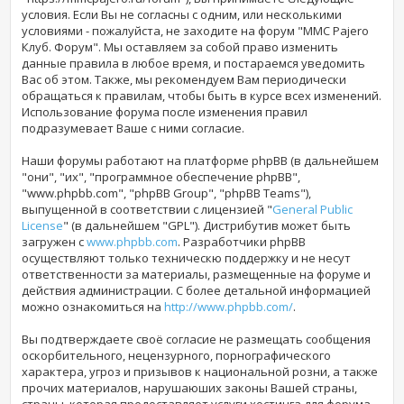
условия. Если Вы не согласны с одним, или несколькими
условиями - пожалуйста, не заходите на форум "MMC Pajero
Клуб. Форум". Мы оставляем за собой право изменить
данные правила в любое время, и постараемся уведомить
Вас об этом. Также, мы рекомендуем Вам периодически
обращаться к правилам, чтобы быть в курсе всех изменений.
Использование форума
после изменения правил
подразумевает Ваше с ними согласие.
Наши форумы работают на платформе phpBB (в дальнейшем
"они", "их", "программное обеспечение phpBB",
"www.phpbb.com", "phpBB Group", "phpBB Teams"),
выпущенной в соответствии с лицензией "
General Public
License
" (в дальнейшем "GPL"). Дистрибутив может быть
загружен с
www.phpbb.com
. Разработчики phpBB
осуществляют только техническю поддержку и не несут
ответственности за материалы, размещенные на форуме и
действия администрации. С более детальной информацией
можно ознакомиться на
http://www.phpbb.com/
.
Вы подтверждаете своё согласие не размещать сообщения
оскорбительного, нецензурного, порнографического
характера, угроз и призывов к национальной розни, а также
прочих материалов, нарушаюших законы Вашей страны,
страны, которая предоставляет услуги хостинга для форума