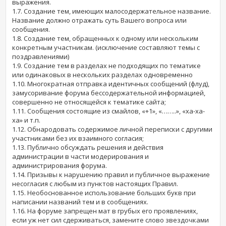
выражения.
1.7. Создание тем, имеющих малосодержательное название.
Название должно отражать суть Вашего вопроса или
сообщения.
1.8. Создание тем, обращенных к одному или нескольким
конкретным участникам. (исключение составляют темы с
поздравлениями)
1.9. Создание тем в разделах не подходящих по тематике
или одинаковых в нескольких разделах одновременно
1.10. Многократная отправка идентичных сообщений (флуд),
замусоривание форума бессодержательной информацией,
совершенно не относящейся к тематике сайта;
1.11. Сообщения состоящие из смайлов, «+1», «……..», «ха-ха-
ха» и т.п.
1.12. Обнародовать содержимое личной переписки с другими
участниками без их взаимного согласия;
1.13. Публично обсуждать решения и действия
администрации в части модерирования и
администрирования форума.
1.14. Призывы к нарушению правил и публичное выражение
несогласия с любым из пунктов настоящих Правил.
1.15. Необоснованное использование больших букв при
написании названий тем и в сообщениях.
1.16. На форуме запрещен мат в грубых его проявлениях,
если уж нет сил сдерживаться, замените слово звездочками