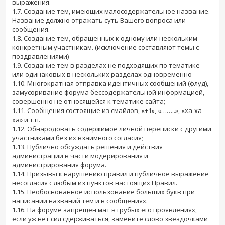
выражения.
1.7. Создание тем, имеющих малосодержательное название.
Название должно отражать суть Вашего вопроса или
сообщения.
1.8. Создание тем, обращенных к одному или нескольким
конкретным участникам. (исключение составляют темы с
поздравлениями)
1.9. Создание тем в разделах не подходящих по тематике
или одинаковых в нескольких разделах одновременно
1.10. Многократная отправка идентичных сообщений (флуд),
замусоривание форума бессодержательной информацией,
совершенно не относящейся к тематике сайта;
1.11. Сообщения состоящие из смайлов, «+1», «……..», «ха-ха-
ха» и т.п.
1.12. Обнародовать содержимое личной переписки с другими
участниками без их взаимного согласия;
1.13. Публично обсуждать решения и действия
администрации в части модерирования и
администрирования форума.
1.14. Призывы к нарушению правил и публичное выражение
несогласия с любым из пунктов настоящих Правил.
1.15. Необоснованное использование больших букв при
написании названий тем и в сообщениях.
1.16. На форуме запрещен мат в грубых его проявлениях,
если уж нет сил сдерживаться, замените слово звездочками