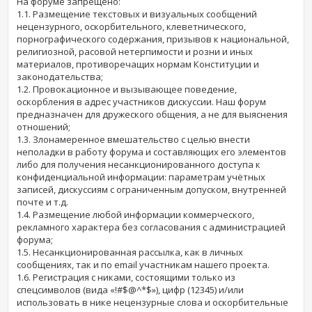
На форуме запрещено:
1.1. Размещение текстовых и визуальных сообщений
нецензурного, оскорбительного, клеветнического,
порнографического содержания, призывов к национальной,
религиозной, расовой нетерпимости и розни и иных
материалов, противоречащих нормам Конституции и
законодательства;
1.2. Провокационное и вызывающее поведение,
оскорбления в адрес участников дискуссии. Наш форум
предназначен для дружеского общения, а не для выяснения
отношений;
1.3. Злонамеренное вмешательство с целью внести
неполадки в работу форума и составляющих его элементов
либо для получения несанкционированного доступа к
конфиденциальной информации: параметрам учётных
записей, дискуссиям с ограниченным допуском, внутренней
почте и т.д.
1.4. Размещение любой информации коммерческого,
рекламного характера без согласования с администрацией
форума;
1.5. Несанкционированная рассылка, как в личных
сообщениях, так и по email участникам нашего проекта.
1.6. Регистрация с никами, состоящими только из
спецсимволов (вида «!#$@^*$»), цифр (12345) и/или
использовать в нике нецензурные слова и оскорбительные