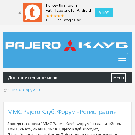
Follow this forum
with Tapatalk for Android
VIEW
FREE - on Google Play
Дополнительное меню
Menu
Список форумов
MMC Pajero Клуб. Форум - Регистрация
Заходя на форум "MMC Pajero Клуб. Форум" (в дальнейшем
<мы>, <нас>, <наш>, "MMC Pajero Клуб. Форум",
"https://mmcpajero.ru/forum"), Вы принимаете следующие