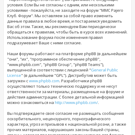
условия. Если Вы не согласны с одним, или несколькими
условиями - пожалуйста, не заходите на форум "MMC Pajero
Клуб. Форум". Мы оставляем за собой право изменить
данные правила в любое время, и постараемся уведомить
Вас об этом. Также, мы рекомендуем Вам периодически
обращаться к правилам, чтобы быть в курсе всех изменений.
Использование форума
после изменения правил
подразумевает Ваше с ними согласие.
Наши форумы работают на платформе phpBB (в дальнейшем
"они", "их", "программное обеспечение phpBB",
"www.phpbb.com", "phpBB Group", "phpBB Teams"),
выпущенной в соответствии с лицензией "
General Public
License
" (в дальнейшем "GPL"). Дистрибутив может быть
загружен с
www.phpbb.com
. Разработчики phpBB
осуществляют только техническю поддержку и не несут
ответственности за материалы, размещенные на форуме и
действия администрации. С более детальной информацией
можно ознакомиться на
http://www.phpbb.com/
.
Вы подтверждаете своё согласие не размещать сообщения
оскорбительного, нецензурного, порнографического
характера, угроз и призывов к национальной розни, а также
прочих материалов, нарушаюших законы Вашей страны,
страны, которая предоставляет услуги хостинга для форума