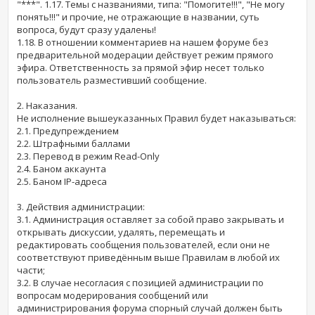
"***". 1.17. Темы с названиями, типа: "Помогите!!!", "Не могу
понять!!!" и прочие, не отражающие в названии, суть
вопроса, будут сразу удалены!
1.18. В отношении комментариев на нашем форуме без
предварительной модерации действует режим прямого
эфира. Ответственность за прямой эфир несет только
пользователь разместивший сообщение.
2. Наказания.
Не исполнение вышеуказанных Правил будет наказываться:
2.1. Предупреждением
2.2. Штрафными баллами
2.3. Перевод в режим Read-Only
2.4. Баном аккаунта
2.5. Баном IP-адреса
3. Действия администрации:
3.1. Администрация оставляет за собой право закрывать и
открывать дискуссии, удалять, перемещать и
редактировать сообщения пользователей, если они не
соответствуют приведённым выше Правилам в любой их
части;
3.2. В случае несогласия с позицией администрации по
вопросам модерирования сообщений или
администрирования форума спорный случай должен быть