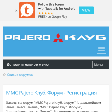
Follow this forum
with Tapatalk for Android
VIEW
FREE - on Google Play
Дополнительное меню
Menu
Список форумов
MMC Pajero Клуб. Форум - Регистрация
Заходя на форум "MMC Pajero Клуб. Форум" (в дальнейшем
<мы>, <нас>, <наш>, "MMC Pajero Клуб. Форум",
"https://mmcpajero.ru/forum"), Вы принимаете следующие