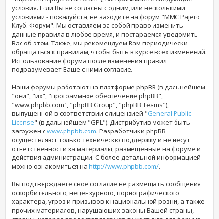
условия. Если Вы не согласны с одним, или несколькими
условиями - пожалуйста, не заходите на форум "MMC Pajero
Клуб. Форум". Мы оставляем за собой право изменить
данные правила в любое время, и постараемся уведомить
Вас об этом. Также, мы рекомендуем Вам периодически
обращаться к правилам, чтобы быть в курсе всех изменений.
Использование форума
после изменения правил
подразумевает Ваше с ними согласие.
Наши форумы работают на платформе phpBB (в дальнейшем
"они", "их", "программное обеспечение phpBB",
"www.phpbb.com", "phpBB Group", "phpBB Teams"),
выпущенной в соответствии с лицензией "
General Public
License
" (в дальнейшем "GPL"). Дистрибутив может быть
загружен с
www.phpbb.com
. Разработчики phpBB
осуществляют только техническю поддержку и не несут
ответственности за материалы, размещенные на форуме и
действия администрации. С более детальной информацией
можно ознакомиться на
http://www.phpbb.com/
.
Вы подтверждаете своё согласие не размещать сообщения
оскорбительного, нецензурного, порнографического
характера, угроз и призывов к национальной розни, а также
прочих материалов, нарушаюших законы Вашей страны,
страны, которая предоставляет услуги хостинга для форума