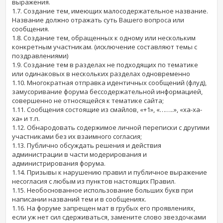
выражения.
1.7. Создание тем, имеющих малосодержательное название.
Название должно отражать суть Вашего вопроса или
сообщения.
1.8. Создание тем, обращенных к одному или нескольким
конкретным участникам. (исключение составляют темы с
поздравлениями)
1.9. Создание тем в разделах не подходящих по тематике
или одинаковых в нескольких разделах одновременно
1.10. Многократная отправка идентичных сообщений (флуд),
замусоривание форума бессодержательной информацией,
совершенно не относящейся к тематике сайта;
1.11. Сообщения состоящие из смайлов, «+1», «……..», «ха-ха-
ха» и т.п.
1.12. Обнародовать содержимое личной переписки с другими
участниками без их взаимного согласия;
1.13. Публично обсуждать решения и действия
администрации в части модерирования и
администрирования форума.
1.14. Призывы к нарушению правил и публичное выражение
несогласия с любым из пунктов настоящих Правил.
1.15. Необоснованное использование больших букв при
написании названий тем и в сообщениях.
1.16. На форуме запрещен мат в грубых его проявлениях,
если уж нет сил сдерживаться, замените слово звездочками