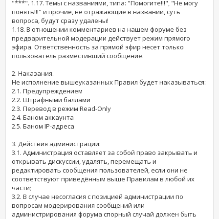
"***". 1.17. Темы с названиями, типа: "Помогите!!!", "Не могу
понять!!!" и прочие, не отражающие в названии, суть
вопроса, будут сразу удалены!
1.18. В отношении комментариев на нашем форуме без
предварительной модерации действует режим прямого
эфира. Ответственность за прямой эфир несет только
пользователь разместивший сообщение.
2. Наказания.
Не исполнение вышеуказанных Правил будет наказываться:
2.1. Предупреждением
2.2. Штрафными баллами
2.3. Перевод в режим Read-Only
2.4. Баном аккаунта
2.5. Баном IP-адреса
3. Действия администрации:
3.1. Администрация оставляет за собой право закрывать и
открывать дискуссии, удалять, перемещать и
редактировать сообщения пользователей, если они не
соответствуют приведённым выше Правилам в любой их
части;
3.2. В случае несогласия с позицией администрации по
вопросам модерирования сообщений или
администрирования форума спорный случай должен быть