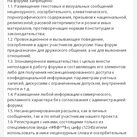
На форуме запрещено:
1.1. Размещение текстовых и визуальных сообщений
нецензурного, оскорбительного, клеветнического,
порнографического содержания, призывов к национальной,
религиозной, расовой нетерпимости и розни и иных
материалов, противоречащих нормам Конституции и
законодательства;
1.2. Провокационное и вызывающее поведение,
оскорбления в адрес участников дискуссии. Наш форум
предназначен для дружеского общения, а не для выяснения
отношений;
1.3. Злонамеренное вмешательство с целью внести
неполадки в работу форума и составляющих его элементов
либо для получения несанкционированного доступа к
конфиденциальной информации: параметрам учётных
записей, дискуссиям с ограниченным допуском, внутренней
почте и т.д.
1.4. Размещение любой информации коммерческого,
рекламного характера без согласования с администрацией
форума;
1.5. Несанкционированная рассылка, как в личных
сообщениях, так и по email участникам нашего проекта.
1.6. Регистрация с никами, состоящими только из
спецсимволов (вида «!#$@^*$»), цифр (12345) и/или
использовать в нике нецензурные слова и оскорбительные