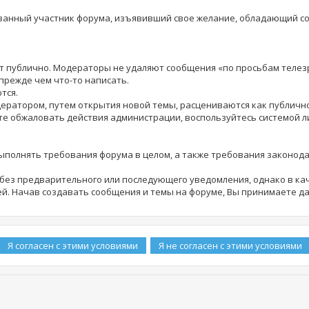
рованный участник форума, изъявивший свое желание, обладающий 
шет публично. Модераторы не удаляют сообщения «по просьбам теле
прежде чем что-то написать.
тся.
дератором, путем открытия новой темы, расцениваются как публич
те обжаловать действия администрации, воспользуйтесь системой 
выполнять требования форума в целом, а также требования законод
ез предварительного или последующего уведомления, однако в кач
й. Начав создавать сообщения и темы на форуме, Вы принимаете д