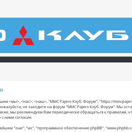
я
ем <мы>, <нас>, <наш>, "MMC Pajero Клуб. Форум", "https://mmcpajer
 пожалуйста, не заходите на форум "MMC Pajero Клуб. Форум". Мы ос
Также, мы рекомендуем Вам периодически обращаться к правилам, ч
с ними согласие.
йшем "они", "их", "программное обеспечение phpBB", "www.phpbb.co