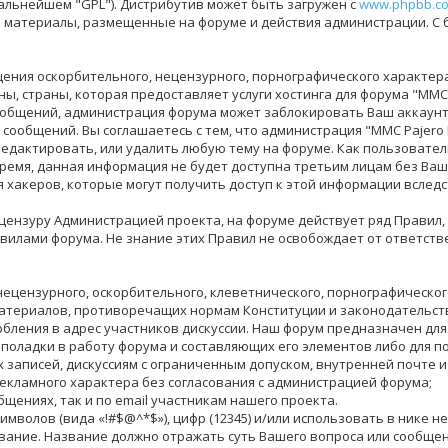
дальнейшем "GPL"). Дистрибутив может быть загружен с
www.phpbb.c
за материалы, размещенные на форуме и действия администрации. С
ения оскорбительного, нецензурного, порнографического характера,
, страны, которая предоставляет услуги хостинга для форума "MMC 
общений, администрация форума может заблокировать Ваш аккаунт 
 сообщений. Вы соглашаетесь с тем, что администрация "MMC Pajero
едактировать, или удалить любую тему на форуме. Как пользователь,
время, данная информация не будет доступна третьим лицам без Ваше
я хакеров, которые могут получить доступ к этой информации вследс
ензуру Администрацией проекта, на форуме действует ряд Правил,
илами форума. Не знание этих Правил не освобождает от ответств
нецензурного, оскорбительного, клеветнического, порнографическо
материалов, противоречащих нормам Конституции и законодательст
бления в адрес участников дискуссии. Наш форум предназначен для
еполадки в работу форума и составляющих его элементов либо для 
аписей, дискуссиям с ограниченным допуском, внутренней почте и 
екламного характера без согласования с администрацией форума;
бщениях, так и по email участникам нашего проекта.
цсимволов (вида «!#$@^*$»), цифр (12345) и/или использовать в ник
вание. Название должно отражать суть Вашего вопроса или сообщен