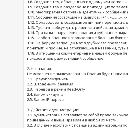
1.8. Создание тем, обращенных к одному или несколь
1.9. Создание тем в разделах не подходящих по тем
1.10. Многократная отправка идентичных сообщений 
1.11. Сообщения состоящие из смайлов, «+1», «……..», «ха
1.12. Обнародовать содержимое личной переписки с д
1.13. Публично обсуждать решения и действия админ
1.14. Призывы к нарушению правил и публичное выра
1.15. Необоснованное использование больших букв п
1.16. На форуме запрещен мат в грубых его проявлениях
понять!!!" и прочие, не отражающие в названии, суть 
1.18. В отношении комментариев на нашем форуме бе
пользователь разместивший сообщение.
2. Наказания.
Не исполнение вышеуказанных Правил будет наказыв
2.1. Предупреждением
2.2. Штрафными баллами
2.3. Перевод в режим Read-Only
2.4. Баном аккаунта
2.5. Баном IP-адреса
3. Действия администрации:
3.1. Администрация оставляет за собой право закрыв
приведённым выше Правилам в любой их части;
3.2. В случае несогласия с позицией администрации