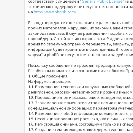
соответствии с лицензией "
General Public License
" (в 
техническю поддержку и не несут ответственности 
на
http://www.phpbb.com/
.
Вы подтверждаете своё согласие не размещать сообщ
прочих материалов, нарушаюших законы Вашей страны
законодательства. В случае размещения подобных со
провайдера. С этой целью сохраняются IP адреса всех
время по своему усмотрению переместить, закрыть, р
информация будет храниться в базе данных. В то же 
Форум" и phpBB не несут ответственности за действи
Поскольку сообщения не проходят предварительную ц
Вы обязаны внимательно ознакомиться с общими Прав
1. Общие положения.
На форуме запрещено:
1.1. Размещение текстовых и визуальных сообщений 
религиозной, расовой нетерпимости и розни и иных 
1.2. Провокационное и вызывающее поведение, оскор
1.3. Злонамеренное вмешательство с целью внести н
конфиденциальной информации: параметрам учётных з
1.4. Размещение любой информации коммерческого, р
1.5. Несанкционированная рассылка, как в личных соо
1.6. Регистрация с никами, состоящими только из спе
1.7. Создание тем, имеющих малосодержательное наз