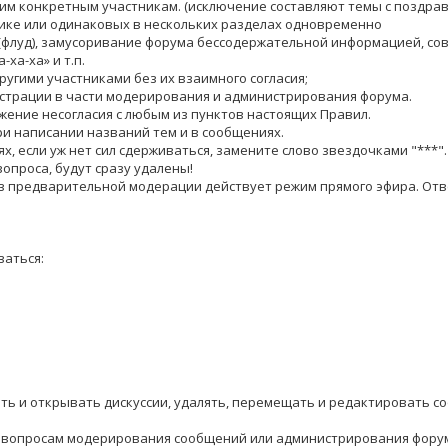
ким конкретным участникам. (исключение составляют темы с поздра
атике или одинаковых в нескольких разделах одновременно
(флуд), замусоривание форума бессодержательной информацией, сов
-ха-ха» и т.п.
ругими участниками без их взаимного согласия;
истрации в части модерирования и администрирования форума.
жение несогласия с любым из пунктов настоящих Правил.
ри написании названий тем и в сообщениях.
, если уж нет сил сдерживаться, замените слово звездочками "***". 1.
вопроса, будут сразу удалены!
з предварительной модерации действует режим прямого эфира. Отв
аться:
ать и открывать дискуссии, удалять, перемещать и редактировать с
 по вопросам модерирования сообщений или администрирования фору