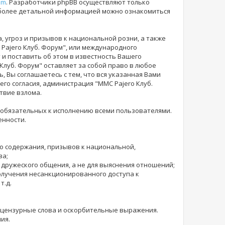
om
. Разработчики phpBB осуществляют только
 более детальной информацией можно ознакомиться
 угроз и призывов к национальной розни, а также
Pajero Клуб. Форум", или международного
и поставить об этом в известность Вашего
 Клуб. Форум" оставляет за собой право в любое
 Вы соглашаетесь с тем, что вся указанная Вами
го согласия, администрация "MMC Pajero Клуб.
твие взлома.
 обязательных к исполнению всеми пользователями.
енности.
го содержания, призывов к национальной,
ва;
 дружеского общения, а не для выяснения отношений;
получения несанкционированного доступа к
т.д.
е нецензурные слова и оскорбительные выражения.
ия.