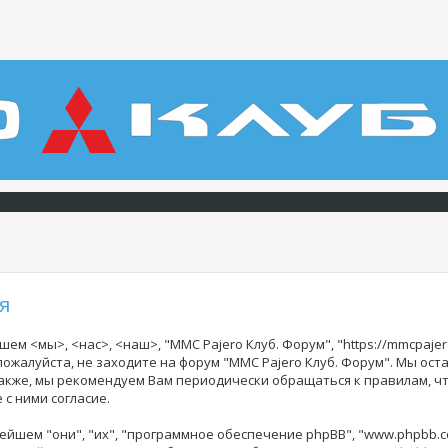
я
ем <мы>, <нас>, <наш>, "MMC Pajero Клуб. Форум", "https://mmcpajer
 пожалуйста, не заходите на форум "MMC Pajero Клуб. Форум". Мы ос
Также, мы рекомендуем Вам периодически обращаться к правилам, ч
с ними согласие.
йшем "они", "их", "программное обеспечение phpBB", "www.phpbb.co