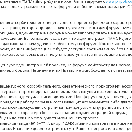
дальнейшем "GPL"). Дистрибутив может быть загружен с
www.phpbb.c
за материалы, размещенные на форуме и действия администрации. С
ения оскорбительного, нецензурного, порнографического характера,
, страны, которая предоставляет услуги хостинга для форума "MMC 
общений, администрация форума может заблокировать Ваш аккаунт 
 сообщений. Вы соглашаетесь с тем, что администрация "MMC Pajero
едактировать, или удалить любую тему на форуме. Как пользователь,
время, данная информация не будет доступна третьим лицам без Ваше
я хакеров, которые могут получить доступ к этой информации вследс
ензуру Администрацией проекта, на форуме действует ряд Правил,
илами форума. Не знание этих Правил не освобождает от ответств
нецензурного, оскорбительного, клеветнического, порнографическо
материалов, противоречащих нормам Конституции и законодательст
бления в адрес участников дискуссии. Наш форум предназначен для
еполадки в работу форума и составляющих его элементов либо для 
аписей, дискуссиям с ограниченным допуском, внутренней почте и 
екламного характера без согласования с администрацией форума;
бщениях, так и по email участникам нашего проекта.
цсимволов (вида «!#$@^*$»), цифр (12345) и/или использовать в ник
вание. Название должно отражать суть Вашего вопроса или сообщен