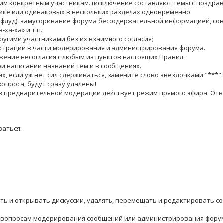
ким конкретным участникам. (исключение составляют темы с поздра
атике или одинаковых в нескольких разделах одновременно
(флуд), замусоривание форума бессодержательной информацией, сов
-ха-ха» и т.п.
ругими участниками без их взаимного согласия;
истрации в части модерирования и администрирования форума.
жение несогласия с любым из пунктов настоящих Правил.
ри написании названий тем и в сообщениях.
, если уж нет сил сдерживаться, замените слово звездочками "***". 1.
вопроса, будут сразу удалены!
з предварительной модерации действует режим прямого эфира. Отв
аться:
ать и открывать дискуссии, удалять, перемещать и редактировать с
 по вопросам модерирования сообщений или администрирования фору