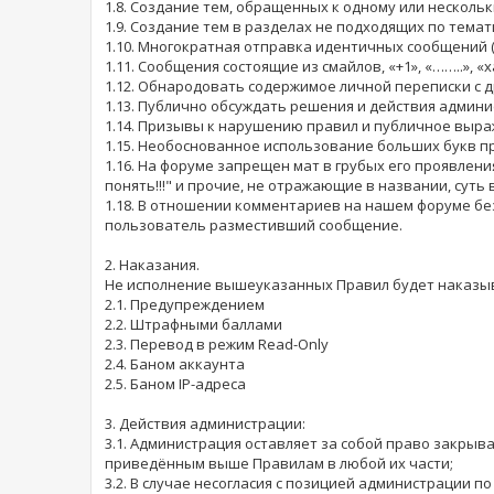
1.8. Создание тем, обращенных к одному или несколь
1.9. Создание тем в разделах не подходящих по тем
1.10. Многократная отправка идентичных сообщений 
1.11. Сообщения состоящие из смайлов, «+1», «……..», «ха
1.12. Обнародовать содержимое личной переписки с д
1.13. Публично обсуждать решения и действия админ
1.14. Призывы к нарушению правил и публичное выра
1.15. Необоснованное использование больших букв п
1.16. На форуме запрещен мат в грубых его проявлениях
понять!!!" и прочие, не отражающие в названии, суть 
1.18. В отношении комментариев на нашем форуме бе
пользователь разместивший сообщение.
2. Наказания.
Не исполнение вышеуказанных Правил будет наказыв
2.1. Предупреждением
2.2. Штрафными баллами
2.3. Перевод в режим Read-Only
2.4. Баном аккаунта
2.5. Баном IP-адреса
3. Действия администрации:
3.1. Администрация оставляет за собой право закрыв
приведённым выше Правилам в любой их части;
3.2. В случае несогласия с позицией администрации