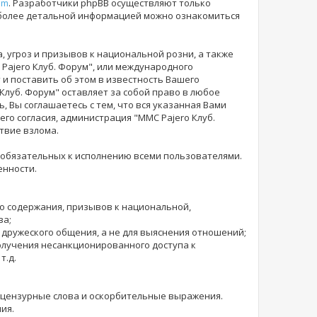
om
. Разработчики phpBB осуществляют только
 более детальной информацией можно ознакомиться
 угроз и призывов к национальной розни, а также
Pajero Клуб. Форум", или международного
и поставить об этом в известность Вашего
 Клуб. Форум" оставляет за собой право в любое
 Вы соглашаетесь с тем, что вся указанная Вами
го согласия, администрация "MMC Pajero Клуб.
твие взлома.
 обязательных к исполнению всеми пользователями.
енности.
го содержания, призывов к национальной,
ва;
 дружеского общения, а не для выяснения отношений;
получения несанкционированного доступа к
т.д.
е нецензурные слова и оскорбительные выражения.
ия.