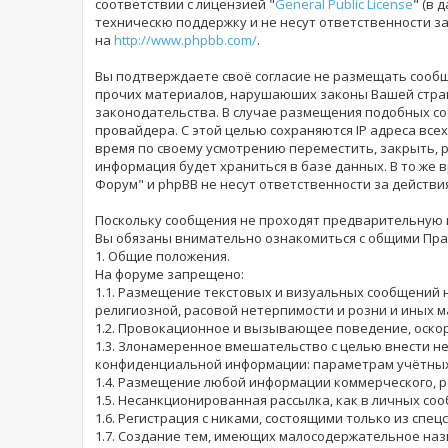
соответствии с лицензией "
General Public License
" (в 
техническю поддержку и не несут ответственности 
на
http://www.phpbb.com/
.
Вы подтверждаете своё согласие не размещать сообщ
прочих материалов, нарушаюших законы Вашей страны
законодательства. В случае размещения подобных со
провайдера. С этой целью сохраняются IP адреса всех
время по своему усмотрению переместить, закрыть, р
информация будет храниться в базе данных. В то же 
Форум" и phpBB не несут ответственности за действи
Поскольку сообщения не проходят предварительную ц
Вы обязаны внимательно ознакомиться с общими Прав
1. Общие положения.
На форуме запрещено:
1.1. Размещение текстовых и визуальных сообщений 
религиозной, расовой нетерпимости и розни и иных 
1.2. Провокационное и вызывающее поведение, оскор
1.3. Злонамеренное вмешательство с целью внести н
конфиденциальной информации: параметрам учётных з
1.4. Размещение любой информации коммерческого, р
1.5. Несанкционированная рассылка, как в личных соо
1.6. Регистрация с никами, состоящими только из спе
1.7. Создание тем, имеющих малосодержательное наз