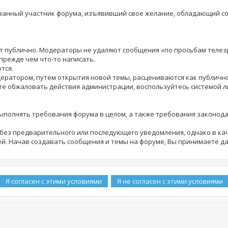
рованный участник форума, изъявивший свое желание, обладающий 
шет публично. Модераторы не удаляют сообщения «по просьбам теле
прежде чем что-то написать.
тся.
дератором, путем открытия новой темы, расцениваются как публич
те обжаловать действия администрации, воспользуйтесь системой 
выполнять требования форума в целом, а также требования законод
ез предварительного или последующего уведомления, однако в кач
й. Начав создавать сообщения и темы на форуме, Вы принимаете д