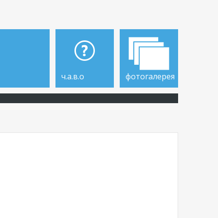
ч.а.в.о
фотогалерея