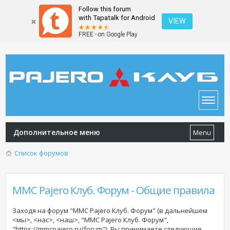
Follow this forum
with Tapatalk for Android
VIEW
FREE - on Google Play
Дополнительное меню
Menu
Список форумов
MMC Pajero Клуб. Форум - Общие правила
Заходя на форум "MMC Pajero Клуб. Форум" (в дальнейшем
<мы>, <нас>, <наш>, "MMC Pajero Клуб. Форум",
"https://mmcpajero.ru/forum"), Вы принимаете следующие