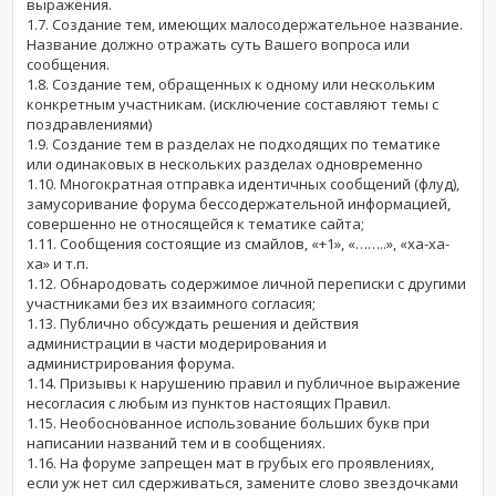
выражения.
1.7. Создание тем, имеющих малосодержательное название.
Название должно отражать суть Вашего вопроса или
сообщения.
1.8. Создание тем, обращенных к одному или нескольким
конкретным участникам. (исключение составляют темы с
поздравлениями)
1.9. Создание тем в разделах не подходящих по тематике
или одинаковых в нескольких разделах одновременно
1.10. Многократная отправка идентичных сообщений (флуд),
замусоривание форума бессодержательной информацией,
совершенно не относящейся к тематике сайта;
1.11. Сообщения состоящие из смайлов, «+1», «……..», «ха-ха-
ха» и т.п.
1.12. Обнародовать содержимое личной переписки с другими
участниками без их взаимного согласия;
1.13. Публично обсуждать решения и действия
администрации в части модерирования и
администрирования форума.
1.14. Призывы к нарушению правил и публичное выражение
несогласия с любым из пунктов настоящих Правил.
1.15. Необоснованное использование больших букв при
написании названий тем и в сообщениях.
1.16. На форуме запрещен мат в грубых его проявлениях,
если уж нет сил сдерживаться, замените слово звездочками