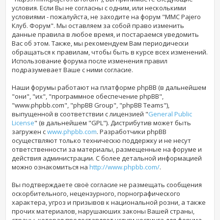
условия. Если Вы не согласны с одним, или несколькими
условиями - пожалуйста, не заходите на форум "MMC Pajero
Клуб. Форум". Мы оставляем за собой право изменить
данные правила в любое время, и постараемся уведомить
Вас об этом. Также, мы рекомендуем Вам периодически
обращаться к правилам, чтобы быть в курсе всех изменений.
Использование форума
после изменения правил
подразумевает Ваше с ними согласие.
Наши форумы работают на платформе phpBB (в дальнейшем
"они", "их", "программное обеспечение phpBB",
"www.phpbb.com", "phpBB Group", "phpBB Teams"),
выпущенной в соответствии с лицензией "
General Public
License
" (в дальнейшем "GPL"). Дистрибутив может быть
загружен с
www.phpbb.com
. Разработчики phpBB
осуществляют только техническю поддержку и не несут
ответственности за материалы, размещенные на форуме и
действия администрации. С более детальной информацией
можно ознакомиться на
http://www.phpbb.com/
.
Вы подтверждаете своё согласие не размещать сообщения
оскорбительного, нецензурного, порнографического
характера, угроз и призывов к национальной розни, а также
прочих материалов, нарушаюших законы Вашей страны,
страны, которая предоставляет услуги хостинга для форума