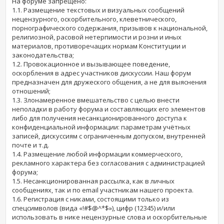
На форуме запрещено:
1.1. Размещение текстовых и визуальных сообщений
нецензурного, оскорбительного, клеветнического,
порнографического содержания, призывов к национальной,
религиозной, расовой нетерпимости и розни и иных
материалов, противоречащих нормам Конституции и
законодательства;
1.2. Провокационное и вызывающее поведение,
оскорбления в адрес участников дискуссии. Наш форум
предназначен для дружеского общения, а не для выяснения
отношений;
1.3. Злонамеренное вмешательство с целью внести
неполадки в работу форума и составляющих его элементов
либо для получения несанкционированного доступа к
конфиденциальной информации: параметрам учётных
записей, дискуссиям с ограниченным допуском, внутренней
почте и т.д.
1.4. Размещение любой информации коммерческого,
рекламного характера без согласования с администрацией
форума;
1.5. Несанкционированная рассылка, как в личных
сообщениях, так и по email участникам нашего проекта.
1.6. Регистрация с никами, состоящими только из
спецсимволов (вида «!#$@^*$»), цифр (12345) и/или
использовать в нике нецензурные слова и оскорбительные