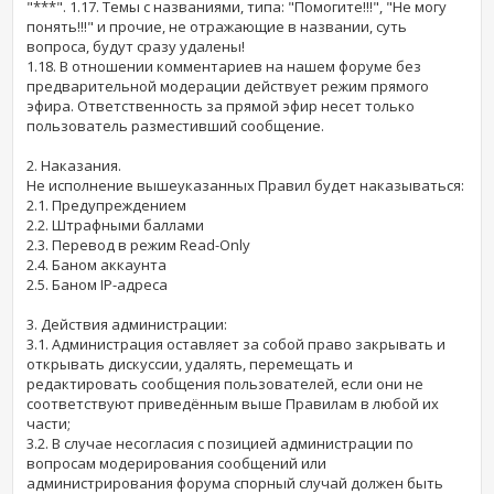
"***". 1.17. Темы с названиями, типа: "Помогите!!!", "Не могу
понять!!!" и прочие, не отражающие в названии, суть
вопроса, будут сразу удалены!
1.18. В отношении комментариев на нашем форуме без
предварительной модерации действует режим прямого
эфира. Ответственность за прямой эфир несет только
пользователь разместивший сообщение.
2. Наказания.
Не исполнение вышеуказанных Правил будет наказываться:
2.1. Предупреждением
2.2. Штрафными баллами
2.3. Перевод в режим Read-Only
2.4. Баном аккаунта
2.5. Баном IP-адреса
3. Действия администрации:
3.1. Администрация оставляет за собой право закрывать и
открывать дискуссии, удалять, перемещать и
редактировать сообщения пользователей, если они не
соответствуют приведённым выше Правилам в любой их
части;
3.2. В случае несогласия с позицией администрации по
вопросам модерирования сообщений или
администрирования форума спорный случай должен быть