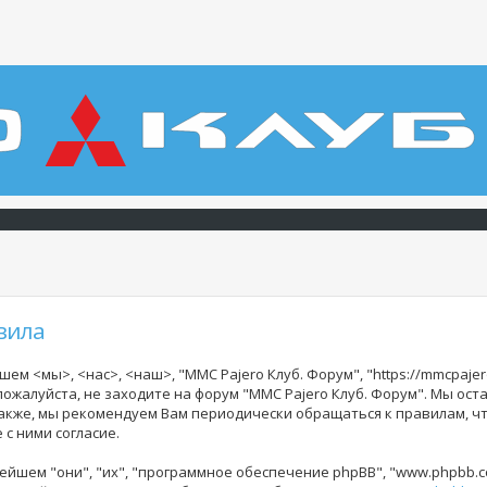
вила
ем <мы>, <нас>, <наш>, "MMC Pajero Клуб. Форум", "https://mmcpajer
 пожалуйста, не заходите на форум "MMC Pajero Клуб. Форум". Мы ос
Также, мы рекомендуем Вам периодически обращаться к правилам, ч
с ними согласие.
йшем "они", "их", "программное обеспечение phpBB", "www.phpbb.co