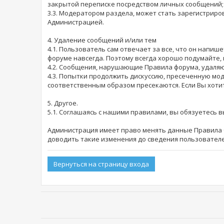
закрытой переписке посредством личных сообщений;
3.3. Модератором раздела, может стать зарегистри
Администрацией.
4. Удаление сообщений и/или тем
4.1. Пользователь сам отвечает за все, что он напи
форуме навсегда. Поэтому всегда хорошо подумайте, 
4.2. Сообщения, нарушающие Правила форума, удаляю
4.3. Попытки продолжить дискуссию, пресеченную мо
соответственным образом пресекаются. Если Вы хоти
5. Другое.
5.1. Соглашаясь с нашими правилами, вы обязуетесь 
Администрация имеет право менять данные Правила б
доводить такие изменения до сведения пользователе
Вернуться на страницу входа