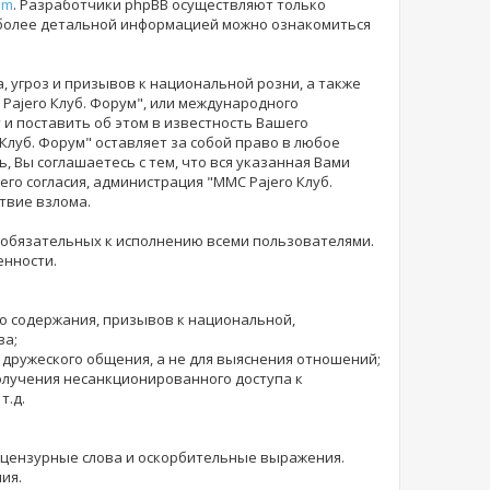
om
. Разработчики phpBB осуществляют только
 более детальной информацией можно ознакомиться
 угроз и призывов к национальной розни, а также
Pajero Клуб. Форум", или международного
и поставить об этом в известность Вашего
 Клуб. Форум" оставляет за собой право в любое
 Вы соглашаетесь с тем, что вся указанная Вами
го согласия, администрация "MMC Pajero Клуб.
твие взлома.
 обязательных к исполнению всеми пользователями.
енности.
го содержания, призывов к национальной,
ва;
 дружеского общения, а не для выяснения отношений;
получения несанкционированного доступа к
т.д.
е нецензурные слова и оскорбительные выражения.
ия.