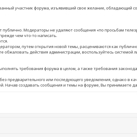
рованный участник форума, изъявивший свое желание, обладающий 
шет публично. Модераторы не удаляют сообщения «по просьбам теле
прежде чем что-то написать.
тся.
дератором, путем открытия новой темы, расцениваются как публич
те обжаловать действия администрации, воспользуйтесь системой 
выполнять требования форума в целом, а также требования законод
ез предварительного или последующего уведомления, однако в кач
й. Начав создавать сообщения и темы на форуме, Вы принимаете д