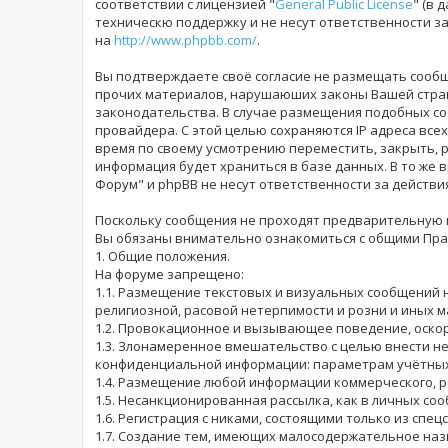
соответствии с лицензией "
General Public License
" (в 
техническю поддержку и не несут ответственности 
на
http://www.phpbb.com/
.
Вы подтверждаете своё согласие не размещать сообщ
прочих материалов, нарушаюших законы Вашей страны
законодательства. В случае размещения подобных со
провайдера. С этой целью сохраняются IP адреса всех
время по своему усмотрению переместить, закрыть, р
информация будет храниться в базе данных. В то же 
Форум" и phpBB не несут ответственности за действи
Поскольку сообщения не проходят предварительную ц
Вы обязаны внимательно ознакомиться с общими Прав
1. Общие положения.
На форуме запрещено:
1.1. Размещение текстовых и визуальных сообщений 
религиозной, расовой нетерпимости и розни и иных 
1.2. Провокационное и вызывающее поведение, оскор
1.3. Злонамеренное вмешательство с целью внести н
конфиденциальной информации: параметрам учётных з
1.4. Размещение любой информации коммерческого, р
1.5. Несанкционированная рассылка, как в личных соо
1.6. Регистрация с никами, состоящими только из спе
1.7. Создание тем, имеющих малосодержательное наз