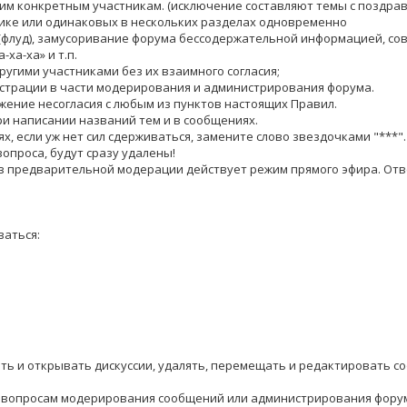
ким конкретным участникам. (исключение составляют темы с поздра
атике или одинаковых в нескольких разделах одновременно
(флуд), замусоривание форума бессодержательной информацией, сов
-ха-ха» и т.п.
ругими участниками без их взаимного согласия;
истрации в части модерирования и администрирования форума.
жение несогласия с любым из пунктов настоящих Правил.
ри написании названий тем и в сообщениях.
, если уж нет сил сдерживаться, замените слово звездочками "***". 1.
вопроса, будут сразу удалены!
з предварительной модерации действует режим прямого эфира. Отв
аться:
ать и открывать дискуссии, удалять, перемещать и редактировать с
 по вопросам модерирования сообщений или администрирования фору