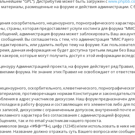
дальнейшем "GPL"). Дистрибутив может быть загружен с
www.phpbb.c
за материалы, размещенные на форуме и действия администрации. С
ения оскорбительного, нецензурного, порнографического характера,
, страны, которая предоставляет услуги хостинга для форума "MMC 
общений, администрация форума может заблокировать Ваш аккаунт 
 сообщений. Вы соглашаетесь с тем, что администрация "MMC Pajero
едактировать, или удалить любую тему на форуме. Как пользователь,
время, данная информация не будет доступна третьим лицам без Ваше
я хакеров, которые могут получить доступ к этой информации вследс
ензуру Администрацией проекта, на форуме действует ряд Правил,
илами форума. Не знание этих Правил не освобождает от ответств
нецензурного, оскорбительного, клеветнического, порнографическо
материалов, противоречащих нормам Конституции и законодательст
бления в адрес участников дискуссии. Наш форум предназначен для
еполадки в работу форума и составляющих его элементов либо для 
аписей, дискуссиям с ограниченным допуском, внутренней почте и 
екламного характера без согласования с администрацией форума;
бщениях, так и по email участникам нашего проекта.
цсимволов (вида «!#$@^*$»), цифр (12345) и/или использовать в ник
вание. Название должно отражать суть Вашего вопроса или сообщен