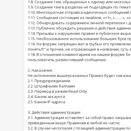
1.8. Создание тем, обращенных к одному или несколь
1.9. Создание тем в разделах не подходящих по тем
1.10. Многократная отправка идентичных сообщений 
1.11. Сообщения состоящие из смайлов, «+1», «……..», «ха
1.12. Обнародовать содержимое личной переписки с д
1.13. Публично обсуждать решения и действия админ
1.14. Призывы к нарушению правил и публичное выра
1.15. Необоснованное использование больших букв п
1.16. На форуме запрещен мат в грубых его проявлениях
понять!!!" и прочие, не отражающие в названии, суть 
1.18. В отношении комментариев на нашем форуме бе
пользователь разместивший сообщение.
2. Наказания.
Не исполнение вышеуказанных Правил будет наказыв
2.1. Предупреждением
2.2. Штрафными баллами
2.3. Перевод в режим Read-Only
2.4. Баном аккаунта
2.5. Баном IP-адреса
3. Действия администрации:
3.1. Администрация оставляет за собой право закрыв
приведённым выше Правилам в любой их части;
3.2. В случае несогласия с позицией администрации