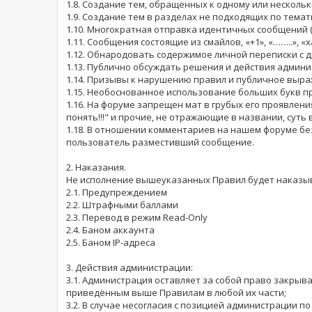
1.8. Создание тем, обращенных к одному или несколь
1.9. Создание тем в разделах не подходящих по тем
1.10. Многократная отправка идентичных сообщений 
1.11. Сообщения состоящие из смайлов, «+1», «……..», «ха
1.12. Обнародовать содержимое личной переписки с д
1.13. Публично обсуждать решения и действия админ
1.14. Призывы к нарушению правил и публичное выра
1.15. Необоснованное использование больших букв п
1.16. На форуме запрещен мат в грубых его проявлениях
понять!!!" и прочие, не отражающие в названии, суть 
1.18. В отношении комментариев на нашем форуме бе
пользователь разместивший сообщение.
2. Наказания.
Не исполнение вышеуказанных Правил будет наказыв
2.1. Предупреждением
2.2. Штрафными баллами
2.3. Перевод в режим Read-Only
2.4. Баном аккаунта
2.5. Баном IP-адреса
3. Действия администрации:
3.1. Администрация оставляет за собой право закрыв
приведённым выше Правилам в любой их части;
3.2. В случае несогласия с позицией администрации