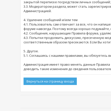
закрытой переписке посредством личных сообщений;
3.3. Модератором раздела, может стать зарегистри
Администрацией.
4. Удаление сообщений и/или тем
4.1. Пользователь сам отвечает за все, что он напи
форуме навсегда. Поэтому всегда хорошо подумайте, 
4.2. Сообщения, нарушающие Правила форума, удаляю
4.3. Попытки продолжить дискуссию, пресеченную мо
соответственным образом пресекаются. Если Вы хоти
5. Другое.
5.1. Соглашаясь с нашими правилами, вы обязуетесь 
Администрация имеет право менять данные Правила б
доводить такие изменения до сведения пользователе
Вернуться на страницу входа