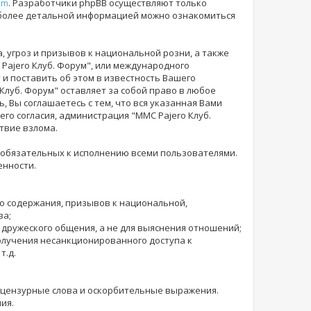
om
. Разработчики phpBB осуществляют только
 более детальной информацией можно ознакомиться
 угроз и призывов к национальной розни, а также
Pajero Клуб. Форум", или международного
и поставить об этом в известность Вашего
 Клуб. Форум" оставляет за собой право в любое
 Вы соглашаетесь с тем, что вся указанная Вами
го согласия, администрация "MMC Pajero Клуб.
твие взлома.
 обязательных к исполнению всеми пользователями.
енности.
го содержания, призывов к национальной,
ва;
 дружеского общения, а не для выяснения отношений;
получения несанкционированного доступа к
т.д.
е нецензурные слова и оскорбительные выражения.
ия.