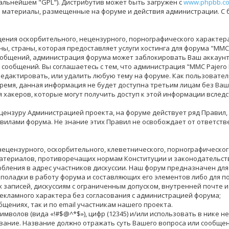
дальнейшем "GPL"). Дистрибутив может быть загружен с
www.phpbb.c
за материалы, размещенные на форуме и действия администрации. С
ения оскорбительного, нецензурного, порнографического характера,
, страны, которая предоставляет услуги хостинга для форума "MMC 
общений, администрация форума может заблокировать Ваш аккаунт 
 сообщений. Вы соглашаетесь с тем, что администрация "MMC Pajero
едактировать, или удалить любую тему на форуме. Как пользователь,
время, данная информация не будет доступна третьим лицам без Ваше
я хакеров, которые могут получить доступ к этой информации вследс
ензуру Администрацией проекта, на форуме действует ряд Правил,
илами форума. Не знание этих Правил не освобождает от ответств
нецензурного, оскорбительного, клеветнического, порнографическо
материалов, противоречащих нормам Конституции и законодательст
бления в адрес участников дискуссии. Наш форум предназначен для
еполадки в работу форума и составляющих его элементов либо для 
аписей, дискуссиям с ограниченным допуском, внутренней почте и 
екламного характера без согласования с администрацией форума;
бщениях, так и по email участникам нашего проекта.
цсимволов (вида «!#$@^*$»), цифр (12345) и/или использовать в ник
вание. Название должно отражать суть Вашего вопроса или сообщен