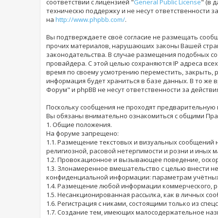
соответствии с лицензией "
General Public License
" (в 
техническю поддержку и не несут ответственности 
на
http://www.phpbb.com/
.
Вы подтверждаете своё согласие не размещать сообщ
прочих материалов, нарушаюших законы Вашей страны
законодательства. В случае размещения подобных со
провайдера. С этой целью сохраняются IP адреса всех
время по своему усмотрению переместить, закрыть, р
информация будет храниться в базе данных. В то же 
Форум" и phpBB не несут ответственности за действи
Поскольку сообщения не проходят предварительную ц
Вы обязаны внимательно ознакомиться с общими Прав
1. Общие положения.
На форуме запрещено:
1.1. Размещение текстовых и визуальных сообщений 
религиозной, расовой нетерпимости и розни и иных 
1.2. Провокационное и вызывающее поведение, оскор
1.3. Злонамеренное вмешательство с целью внести н
конфиденциальной информации: параметрам учётных з
1.4. Размещение любой информации коммерческого, р
1.5. Несанкционированная рассылка, как в личных соо
1.6. Регистрация с никами, состоящими только из спе
1.7. Создание тем, имеющих малосодержательное наз