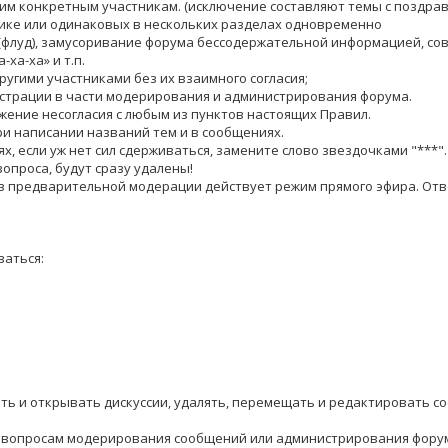
ким конкретным участникам. (исключение составляют темы с поздра
атике или одинаковых в нескольких разделах одновременно
(флуд), замусоривание форума бессодержательной информацией, сов
-ха-ха» и т.п.
ругими участниками без их взаимного согласия;
истрации в части модерирования и администрирования форума.
жение несогласия с любым из пунктов настоящих Правил.
ри написании названий тем и в сообщениях.
, если уж нет сил сдерживаться, замените слово звездочками "***". 1.
вопроса, будут сразу удалены!
з предварительной модерации действует режим прямого эфира. Отв
аться:
ать и открывать дискуссии, удалять, перемещать и редактировать с
 по вопросам модерирования сообщений или администрирования фору