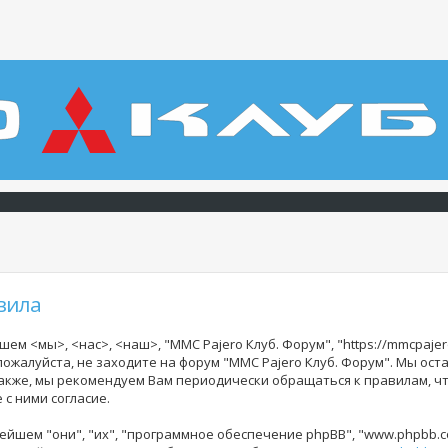
вила
ем <мы>, <нас>, <наш>, "MMC Pajero Клуб. Форум", "https://mmcpajer
 пожалуйста, не заходите на форум "MMC Pajero Клуб. Форум". Мы ос
Также, мы рекомендуем Вам периодически обращаться к правилам, ч
с ними согласие.
йшем "они", "их", "программное обеспечение phpBB", "www.phpbb.co