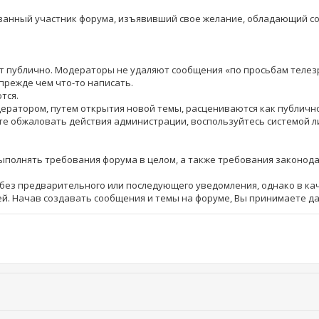
рованный участник форума, изъявивший свое желание, обладающий 
шет публично. Модераторы не удаляют сообщения «по просьбам теле
прежде чем что-то написать.
тся.
дератором, путем открытия новой темы, расцениваются как публич
те обжаловать действия администрации, воспользуйтесь системой 
выполнять требования форума в целом, а также требования законод
ез предварительного или последующего уведомления, однако в кач
й. Начав создавать сообщения и темы на форуме, Вы принимаете д