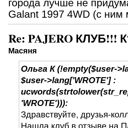
города лучше не приду
Galant 1997 4WD (c ним 
Re: PAJERO КЛУБ!!! К
Масяня
Ольга К (!empty($user->l
$user->lang['WROTE'] :
ucwords(strtolower(str_repl
'WROTE'))):
Здравствуйте, друзья-кол
Нашла клуб в отзыве на П