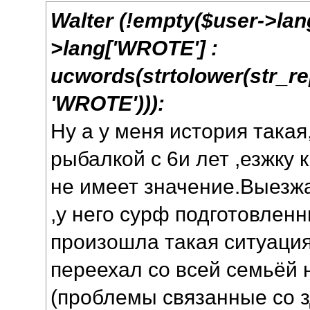
Walter (!empty($user->lan
>lang['WROTE'] :
ucwords(strtolower(str_repl
'WROTE'))):
Ну а у меня история така
рыбалкой с 6и лет ,езжку 
не имеет значение.Выезжа
,у него сурф подготовленн
произошла такая ситуация 
переехал со всей семьёй 
(проблемы связанные со з