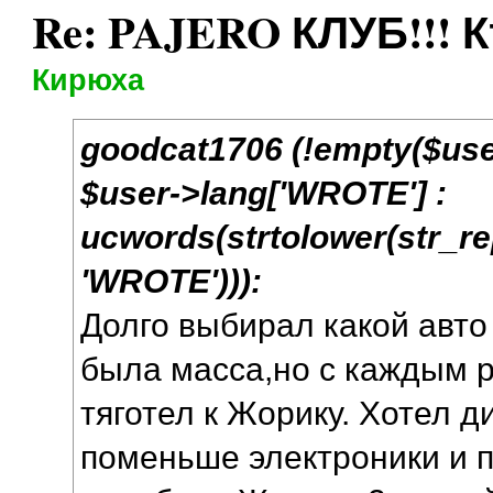
Re: PAJERO КЛУБ!!! К
Кирюха
goodcat1706 (!empty($use
$user->lang['WROTE'] :
ucwords(strtolower(str_repl
'WROTE'))):
Долго выбирал какой авто
была масса,но с каждым 
тяготел к Жорику. Хотел д
поменьше электроники и п