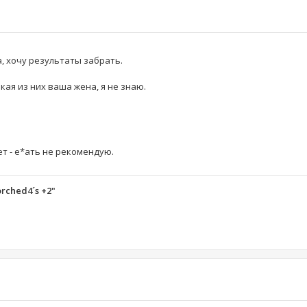
, хочу результаты забрать.
ая из них ваша жена, я не знаю.
т - е*ать не рекомендую.
orched4´s +2"