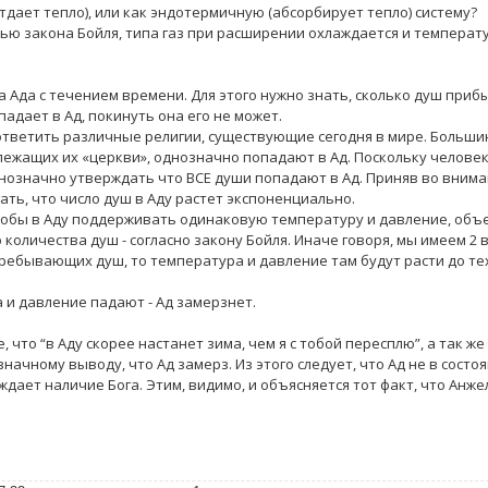
тдает тепло), или как эндотермичную (абсорбирует тепло) систему?
ью закона Бойля, типа газ при расширении охлаждается и температ
 Ада с течением времени. Для этого нужно знать, сколько душ прибы
падает в Ад, покинуть она его не может.
 ответить различные религии, существующие сегодня в мире. Больши
лежащих их «церкви», однозначно попадают в Ад. Поскольку челове
нозначно утверждать что ВСЕ души попадают в Ад. Приняв во вним
ть, что число душ в Аду растет экспоненциально.
тобы в Аду поддерживать одинаковую температуру и давление, объе
личества душ - согласно закону Бойля. Иначе говоря, мы имеем 2 
пребывающих душ, то температура и давление там будут расти до тех
а и давление падают - Ад замерзнет.
что “в Аду скорее настанет зима, чем я с тобой пересплю”, а так же 
начному выводу, что Ад замерз. Из этого следует, что Ад не в состо
ждает наличие Бога. Этим, видимо, и объясняется тот факт, что Анже