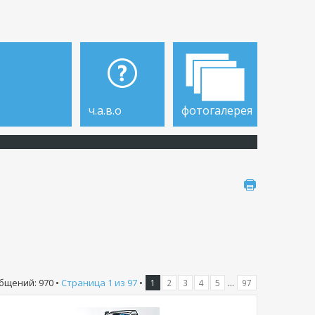
ч.а.в.о
фотогалерея
бщений: 970 •
Страница
1
из
97
•
...
1
2
3
4
5
97