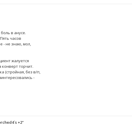
боль в анусе.
 Пять часов
е - не знаю, мол,
ациент жалуется
а конверт торчит.
 (стройная, без в/п,
заинтересовались -
orched4´s +2"