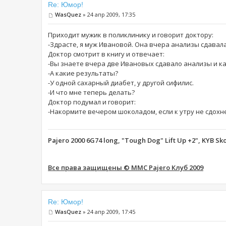
Re: Юмор!
WasQuez
» 24 апр 2009, 17:35
Приходит мужик в поликлинику и говорит доктору:
-Здрасте, я муж Ивановой. Она вчера анализы сдавала
Доктор смотрит в книгу и отвечает:
-Вы знаете вчера две Ивановых сдавало анализы и как
-А какие результаты?
-У одной сахарный диабет, у другой сифилис.
-И что мне теперь делать?
Доктор подумал и говорит:
-Накормите вечером шоколадом, если к утру не сдохне
Pajero 2000 6G74 long, "Tough Dog" Lift Up +2", KYB Sk
Все права защищены © MMC Pajero Клуб 2009
Re: Юмор!
WasQuez
» 24 апр 2009, 17:45