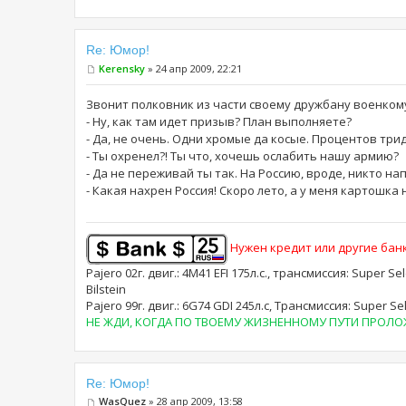
Re: Юмор!
Kerensky
» 24 апр 2009, 22:21
Звонит полковник из части своему дружбану военком
- Ну, как там идет призыв? План выполняете?
- Да, не очень. Одни хромые да косые. Процентов три
- Ты охренел?! Ты что, хочешь ослабить нашу армию?
- Да не переживай ты так. На Россию, вроде, никто на
- Какая нахрен Россия! Скоро лето, а у меня картошка
Нужен кредит или другие банк
Pajero 02г. двиг.: 4M41 EFI 175л.с., трансмиссия: Super Se
Bilstein
Pajero 99г. двиг.: 6G74 GDI 245л.с, Трансмиссия: Supe
НЕ ЖДИ, КОГДА ПО ТВОЕМУ ЖИЗНЕННОМУ ПУТИ ПРОЛОЖА
Re: Юмор!
WasQuez
» 28 апр 2009, 13:58