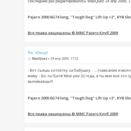
Последний раз редактировалось WasQuez 24 апр 2009, 17
Pajero 2000 6G74 long, "Tough Dog" Lift Up +2", KYB Sk
Все права защищены © MMC Pajero Клуб 2009
Re: Юмор!
WasQuez
» 24 апр 2009, 17:32
- Вот съешь котлетку за бабушку. - ... (чавкание и молча
маму. - Бл..ть! Батя! Мне уже 32 года, а ты мне все это 
выпиваешь!!!
Pajero 2000 6G74 long, "Tough Dog" Lift Up +2", KYB Sk
Все права защищены © MMC Pajero Клуб 2009