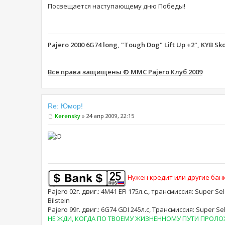
Посвещается наступающему дню Победы!
Pajero 2000 6G74 long, "Tough Dog" Lift Up +2", KYB Sk
Все права защищены © MMC Pajero Клуб 2009
Re: Юмор!
Kerensky
» 24 апр 2009, 22:15
Нужен кредит или другие банк
Pajero 02г. двиг.: 4M41 EFI 175л.с., трансмиссия: Super Se
Bilstein
Pajero 99г. двиг.: 6G74 GDI 245л.с, Трансмиссия: Supe
НЕ ЖДИ, КОГДА ПО ТВОЕМУ ЖИЗНЕННОМУ ПУТИ ПРОЛОЖА