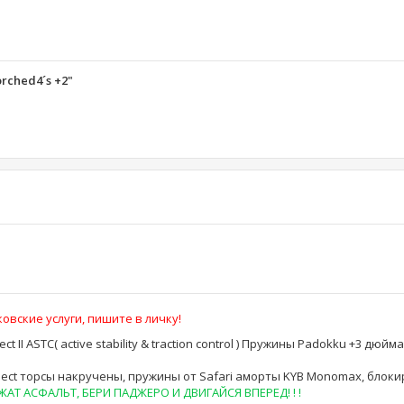
orched4´s +2"
овские услуги, пишите в личку!
lect II ASTC( active stability & traction control ) Пружины Padokku +3 дюй
r Select торсы накручены, пружины от Safari аморты KYB Monomax, блок
Т АСФАЛЬТ, БЕРИ ПАДЖЕРО И ДВИГАЙСЯ ВПЕРЕД! ! !