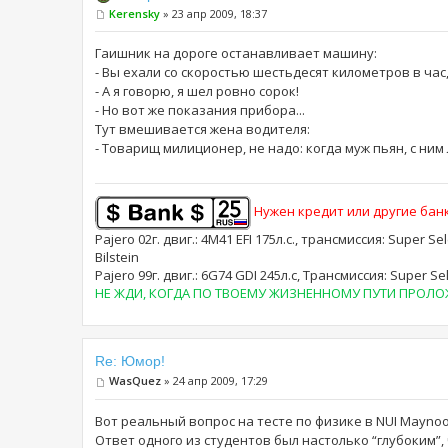
Kerensky
» 23 апр 2009, 18:37
Гаишник на дороге останавливает машину:
- Вы ехали со скоростью шестьдесят километров в час,
- А я говорю, я шел ровно сорок!
- Но вот же показания прибора...
Тут вмешивается жена водителя:
- Товарищ милиционер, не надо: когда муж пьян, с ним
Нужен кредит или другие банк
Pajero 02г. двиг.: 4M41 EFI 175л.с., трансмиссия: Super Se
Bilstein
Pajero 99г. двиг.: 6G74 GDI 245л.с, Трансмиссия: Supe
НЕ ЖДИ, КОГДА ПО ТВОЕМУ ЖИЗНЕННОМУ ПУТИ ПРОЛОЖА
Re: Юмор!
WasQuez
» 24 апр 2009, 17:29
Вот реальный вопрос на тесте по физике в NUI Maynooth 
Ответ одного из студентов был настолько “глубоким”,