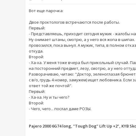
Вот еще парочка:
Двое проктологов встречаются после работы.
Первый:
- Представляешь, приходит сегодня мужик - жалобы на 
Ну снимает штаны, смотрю, а у него вся жопа в шипах.
провозился, пока вынул. А мужик, типа, в полном отказ
откуда.
Второй:
- Ха-ха. У меня тоже вчера был прикольный случай. П
на посторонний предмет, лезу, смотрю, а у него оттуд
Разворачиваю, читаю: "Доктор, зеленоглазая брюнетка
с в/о, грудь 4 номер, замужем) ищет любовника. Если 
ответ той же почтой".
Первый:
- Ха-ха. Ну и ты чего?
Второй:
- Чего, чего... послал даме РОЗЫ.
Pajero 2000 6G74 long, "Tough Dog" Lift Up +2", KYB Sk