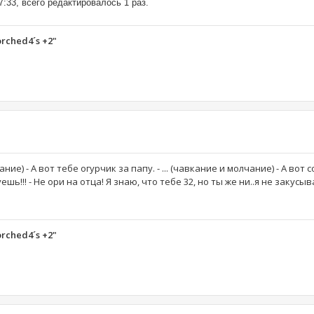
:33, всего редактировалось 1 раз.
orched4´s +2"
ние) - А вот тебе огурчик за папу. - ... (чавкание и молчание) - А вот 
суешь!!! - Не ори на отца! Я знаю, что тебе 32, но ты же ни..я не закусы
orched4´s +2"