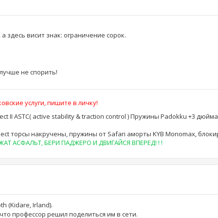
 а здесь висит знак: ограничение сорок.
 лучше не спорить!
овские услуги, пишите в личку!
lect II ASTC( active stability & traction control ) Пружины Padokku +3 дюй
r Select торсы накручены, пружины от Safari аморты KYB Monomax, блок
Т АСФАЛЬТ, БЕРИ ПАДЖЕРО И ДВИГАЙСЯ ВПЕРЕД! ! !
(Kidare, Irland).
 что профессор решил поделиться им в сети.