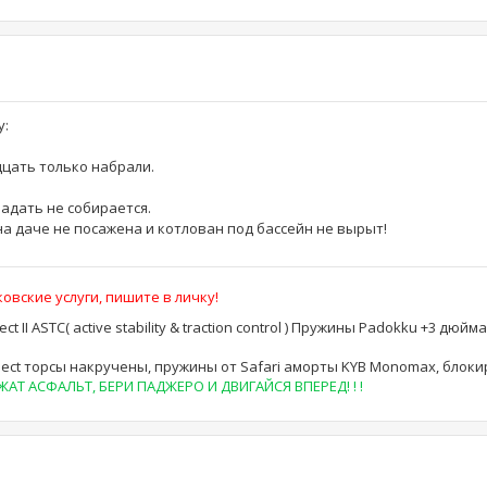
у:
дцать только набрали.
падать не собирается.
 на даче не посажена и котлован под бассейн не вырыт!
овские услуги, пишите в личку!
lect II ASTC( active stability & traction control ) Пружины Padokku +3 дюй
r Select торсы накручены, пружины от Safari аморты KYB Monomax, блок
Т АСФАЛЬТ, БЕРИ ПАДЖЕРО И ДВИГАЙСЯ ВПЕРЕД! ! !