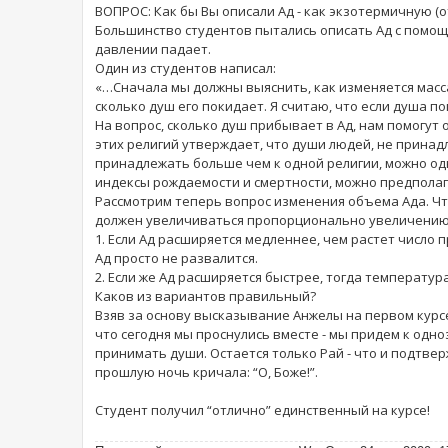
ВОПРОС: Как бы Вы описали Ад - как экзотермичную (о
Большинство студентов пытались описать Ад с помощ
давлении падает.
Один из студентов написал:
«…Сначала мы должны выяснить, как изменяется масса
сколько душ его покидает. Я считаю, что если душа по
На вопрос, сколько душ прибывает в Ад, нам помогут
этих религий утверждает, что души людей, не принад
принадлежать больше чем к одной религии, можно од
индексы рождаемости и смертности, можно предполага
Рассмотрим теперь вопрос изменения объема Ада. Ч
должен увеличиваться пропорционально увеличению ко
1. Если Ад расширяется медленнее, чем растет число 
Ад просто не развалится.
2. Если же Ад расширяется быстрее, тогда температур
Каков из вариантов правильный?
Взяв за основу высказывание Анжелы на первом курсе, 
что сегодня мы проснулись вместе - мы придем к одноз
принимать души. Остается только Рай - что и подтвер
прошлую ночь кричала: “О, Боже!”.
Студент получил “отлично” единственный на курсе!