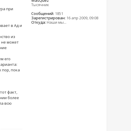
WasQuez
Тысячник
ура при
Сообщений:
1851
Зарегистрирован:
16 апр 2009, 09:08
Откуда:
Наши мы...
вает в Ад и
нство из
к не может
ание
м его
варианта:
 пор, пока
тот факт,
янии более
ла всю