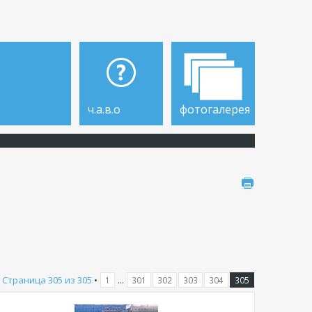
ч.а.в.о
фотогалерея
•
Страница
305
из
305
•
...
1
301
302
303
304
305