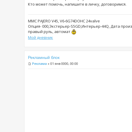
Кто может помочь, напишите в личку, договоримся.
MMC PAJERO V45, V6-6G74DOHC 24valve
Опция- 000,Экстерьер-S5GD,Интерьер-44Q, Дата произв
правый руль, автомат
Мой дневник
Рекламный блок
Реклама
» 01 янв 0000, 00:00