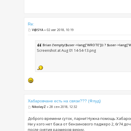
Re:
V@SYA
» 02 авг 2018, 10:19
Brian (!empty($user->lang['WROTE'])) ? $user->lang['WRO
Screenshot at Aug 01 14-54-13.png
Хабаровчане есть на связи??? (Флуд)
NikolayZ
» 28 сен 2018, 12:32
Доброго времени суток, парни! Нужна помощь Хабаро
Ни у кого нет бака от бензинового паджеро 2, 6г74 до
после снятия размеров верну.