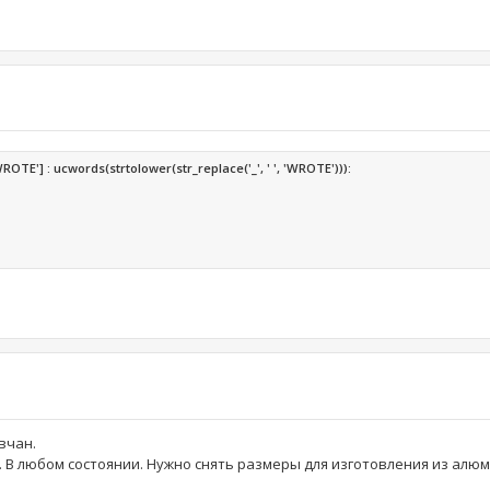
TE'] : ucwords(strtolower(str_replace('_', ' ', 'WROTE'))):
вчан.
ч. В любом состоянии. Нужно снять размеры для изготовления из алюм