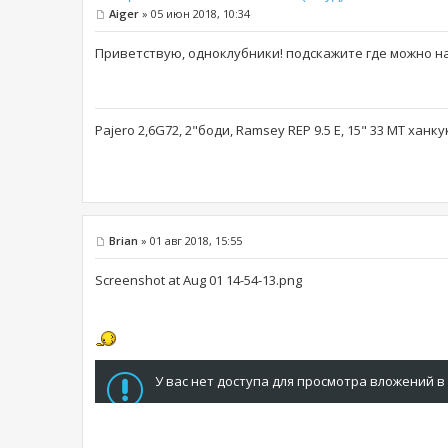
Aiger
» 05 июн 2018, 10:34
Приветствую, одноклубники! подскажите где можно н
Pajero 2,6G72, 2"боди, Ramsey REP 9.5 E, 15" 33 MT ханк
Brian
» 01 авг 2018, 15:55
Screenshot at Aug 01 14-54-13.png
У вас нет доступа для просмотра вложений в