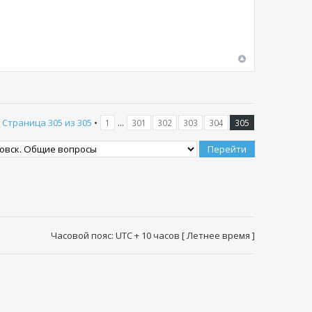
•
Страница
305
из
305
•
...
1
301
302
303
304
305
Часовой пояс: UTC + 10 часов [ Летнее время ]