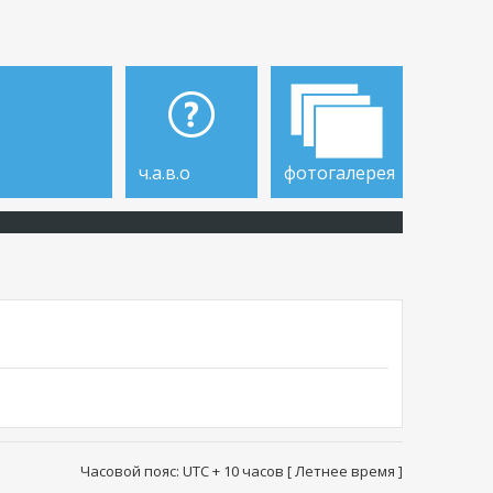
ч.а.в.о
фотогалерея
Часовой пояс: UTC + 10 часов [ Летнее время ]