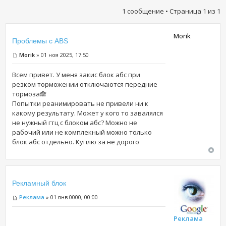
1 сообщение • Страница
1
из
1
Morik
Проблемы с ABS
Morik
» 01 ноя 2025, 17:50
Всем привет. У меня закис блок абс при
резком торможении отключаются передние
тормоза🙈
Попытки реанимировать не привели ни к
какому результату. Может у кого то завалялся
не нужный гтц с блоком абс? Можно не
рабочий или не комплекный можно только
блок абс отдельно. Куплю за не дорого
Рекламный блок
Реклама
» 01 янв 0000, 00:00
Реклама