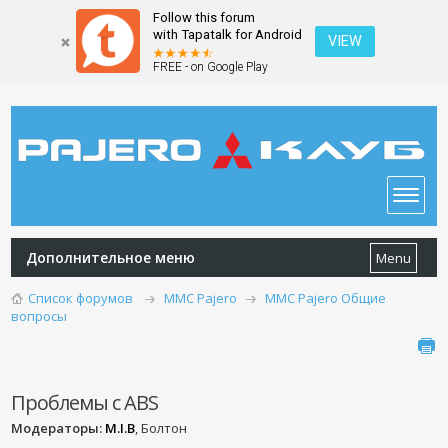
Follow this forum
with Tapatalk for Android
VIEW
FREE - on Google Play
Дополнительное меню
Menu
Список форумов
MMC Pajero
MMC Pajero Общие
вопросы
Проблемы с ABS
Модераторы:
M.I.B
, Болтон