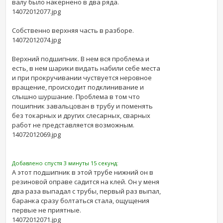
валу было накернено в два ряда.
14072012077.jpg
Собственно верхняя часть в разборе.
14072012074.jpg
Верхний подшипник. В нем вся проблема и
есть, в нем шарики видать набили себе места
и при прокручивании чуствуется неровное
вращение, происходит подклинивание и
слышно шуршание. Проблема в том что
пошипник завальцован в трубу и поменять
без токарных и других слесарных, сварных
работ не представляется возможным.
14072012069.jpg
Добавлено спустя 3 минуты 15 секунд:
А этот подшипник в этой трубе нижний он в
резиновой оправе садится на клей. Он у меня
два раза выпадал с трубы, первый раз выпал,
баранка сразу болтаться стала, ощущения
первые не приятные.
14072012071.jpg