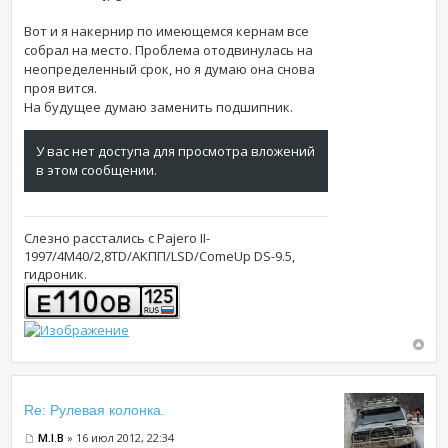
Вот и я накернир по имеющемся кернам все
собрал на место. Проблема отодвинулась на
неопределенный срок, но я думаю она снова
проя вится.
На будущее думаю заменить подшипник.
У вас нет доступа для просмотра вложений
в этом сообщении.
Слезно расстались с Pajero II-
1997/4M40/2,8TD/AKПП/LSD/ComeUp DS-9.5,
гидроник.
Re: Рулевая колонка.
M.I.B
» 16 июл 2012, 22:34