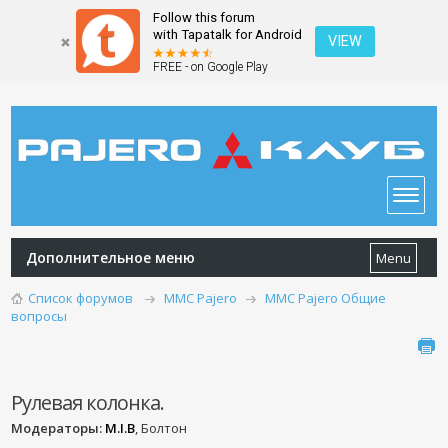
Follow this forum
with Tapatalk for Android
VIEW
FREE - on Google Play
Дополнительное меню
Menu
Список форумов
MMC Pajero
MMC Pajero Общие
вопросы
Рулевая колонка.
Модераторы:
M.I.B
, Болтон