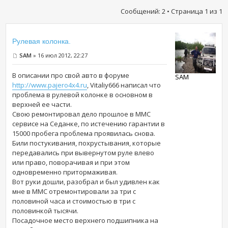
Сообщений: 2 • Страница
1
из
1
Рулевая колонка.
SAM
» 16 июл 2012, 22:27
В описании про свой авто в форуме
SAM
http://www.pajero4x4.ru
, Vitaliy666 написал что
проблема в рулевой колонке в основном в
верхней ее части.
Свою ремонтировал дело прошлое в ММС
сервисе на Седанке, по истечению гарантии в
15000 пробега проблема проявилась снова.
Били постукивания, похрустывания, которые
передавались при вывернутом руле влево
или право, поворачивая и при этом
одновременно притормаживая.
Вот руки дошли, разобрал и был удивлен как
мне в ММС отремонтировали за три с
половиной часа и стоимостью в три с
половинкой тысячи.
Посадочное место верхнего подшипника на