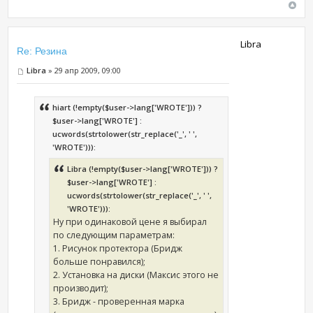
Libra
Re: Резина
Libra
» 29 апр 2009, 09:00
hiart (!empty($user->lang['WROTE'])) ?
$user->lang['WROTE'] :
ucwords(strtolower(str_replace('_', ' ',
'WROTE'))):
Libra (!empty($user->lang['WROTE'])) ?
$user->lang['WROTE'] :
ucwords(strtolower(str_replace('_', ' ',
'WROTE'))):
Ну при одинаковой цене я выбирал
по следующим параметрам:
1. Рисунок протектора (Бридж
больше понравился);
2. Установка на диски (Максис этого не
производит);
3. Бридж - проверенная марка