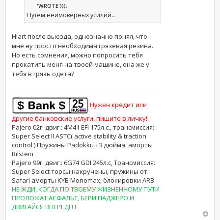
'WROTE'))):
Путем неимоверных усилий...
Hiart после выезда, однозначно понял, что
мне ну просто необходима грязевая резина.
Но есть сомнения, можно попросить тебя
прокатить меня на твоей машине, она же у
тебя в грязь одета?
Нужен кредит или
другие банковские услуги, пишите в личку!
Pajero 02г. двиг.: 4M41 EFI 175л.с., трансмиссия:
Super Select II ASTC( active stability & traction
control ) Пружины Padokku +3 дюйма. аморты
Bilstein
Pajero 99г. двиг.: 6G74 GDI 245л.с, Трансмиссия:
Super Select торсы накручены, пружины от
Safari аморты KYB Monomax, блокировки ARB
НЕ ЖДИ, КОГДА ПО ТВОЕМУ ЖИЗНЕННОМУ ПУТИ
ПРОЛОЖАТ АСФАЛЬТ, БЕРИ ПАДЖЕРО И
ДВИГАЙСЯ ВПЕРЕД! ! !