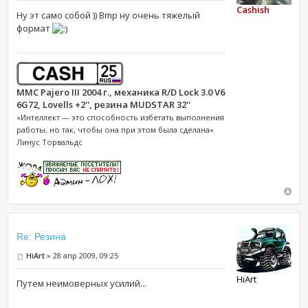
Cashish
Ну эт само собой )) Bmp ну очень тяжелый
формат
MMC Pajero III 2004 г., механика R/D Lock 3.0 V6
6G72, Lovells +2'', резина MUDSTAR 32''
«Интеллект — это способность избегать выполнения
работы, но так, чтобы она при этом была сделана»
Линус Торвальдс
Re: Резина
HiArt
» 28 апр 2009, 09:25
HiArt
Путем неимоверных усилий...