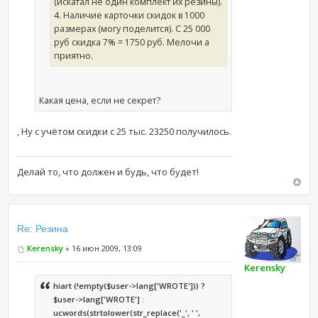
(искатал не один комплект их резины).
4. Наличие карточки скидок в 1000
размерах (могу поделится). С 25 000
руб скидка 7% = 1750 руб. Мелочи а
приятно.
Какая цена, если не секрет?
, Ну с учётом скидки с 25 тыс. 23250 получилось.
Делай то, что должен и будь, что будет!
Re: Резина
Kerensky
» 16 июн 2009, 13:09
Kerensky
hiart (!empty($user->lang['WROTE'])) ?
$user->lang['WROTE'] :
ucwords(strtolower(str_replace('_', ' ',