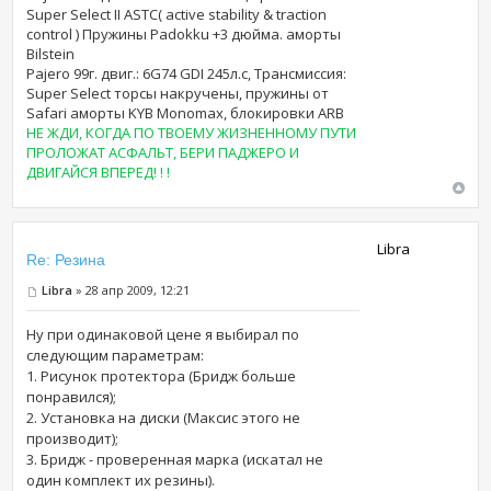
Super Select II ASTC( active stability & traction
control ) Пружины Padokku +3 дюйма. аморты
Bilstein
Pajero 99г. двиг.: 6G74 GDI 245л.с, Трансмиссия:
Super Select торсы накручены, пружины от
Safari аморты KYB Monomax, блокировки ARB
НЕ ЖДИ, КОГДА ПО ТВОЕМУ ЖИЗНЕННОМУ ПУТИ
ПРОЛОЖАТ АСФАЛЬТ, БЕРИ ПАДЖЕРО И
ДВИГАЙСЯ ВПЕРЕД! ! !
Libra
Re: Резина
Libra
» 28 апр 2009, 12:21
Ну при одинаковой цене я выбирал по
следующим параметрам:
1. Рисунок протектора (Бридж больше
понравился);
2. Установка на диски (Максис этого не
производит);
3. Бридж - проверенная марка (искатал не
один комплект их резины).