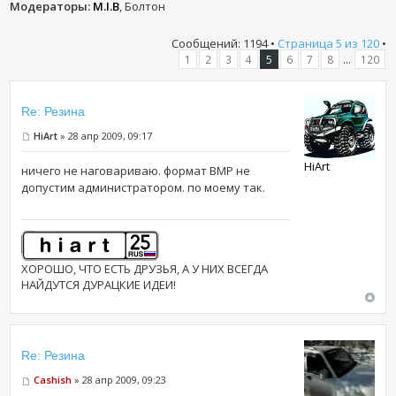
Модераторы:
M.I.B
, Болтон
Сообщений: 1194 •
Страница
5
из
120
•
...
1
2
3
4
5
6
7
8
120
Re: Резина
HiArt
» 28 апр 2009, 09:17
HiArt
ничего не наговариваю. формат BMP не
допустим администратором. по моему так.
ХОРОШО, ЧТО ЕСТЬ ДРУЗЬЯ, А У НИХ ВСЕГДА
НАЙДУТСЯ ДУРАЦКИЕ ИДЕИ!
Re: Резина
Cashish
» 28 апр 2009, 09:23