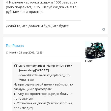
4. Наличие карточки скидок в 1000 размерах
(могу поделится). С 25 000 руб скидка 7% = 1750
руб. Мелочи а приятно.
Делай то, что должен и будь, что будет!
Re: Резина
HiArt
» 28 апр 2009, 12:23
HiArt
Libra (!empty($user->lang['WROTE'])) ?
$user->lang['WROTE'] :
ucwords(strtolower(str_replace('_', ' ',
'WROTE'))):
Ну при одинаковой цене я выбирал по
следующим параметрам:
1. Рисунок протектора (Бридж больше
понравился);
2. Установка на диски (Максис этого не
производит);