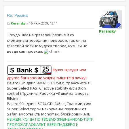
Re: Резина
Kerensky
» 16 июн 2009, 13:11
Kerensky
Эскудо шел на грязевой резине и со
сломанным передним приводом, так он на
грязевой резине чудеса творил, чуть ли не
везде сам проехал.
Нужен кредит или
другие банковские услуги, пишите в личку!
Pajero 02г. двиг.: 4M41 EFI 175л.с., трансмиссия:
Super Select II ASTC( active stability & traction
control ) Пружины Padokku +3 дюйма. аморты
Bilstein
Pajero 99г. двиг.: 6G74 GDI 245л.с, Трансмиссия:
Super Select торсы накручены, пружины от
Safari аморты KYB Monomax, блокировки ARB
НЕ ЖДИ, КОГДА ПО ТВОЕМУ ЖИЗНЕННОМУ ПУТИ
ПРОЛОЖАТ АСФАЛЬТ, БЕРИ ПАДЖЕРО И