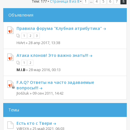
Тем: 177 •
Страница
8
из
8
•
...
1
4
5
6
7
8
Объявления
Правила форума "Клубная атрибутика"
1
2
3
HiArt » 28 апр 2017, 13:38
Атака клонов! Это важно знать!!!
1
2
M.I.B
» 28 мар 2016, 00:13
F.A.Q? Ответы на часто задаваемые
вопросы!!!
JIo63uk » 09 сен 2011, 14:42
Темы
Есть кто с Твери
V@SYA » 25 май 2021, 06:03