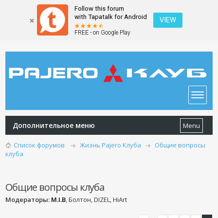
Follow this forum
with Tapatalk for Android
VIEW
FREE - on Google Play
Дополнительное меню
Menu
Список форумов
Жизнь Pajero Клуба
Общие вопросы
клуба
Общие вопросы клуба
Модераторы:
M.I.B
, Болтон, DIZEL, HiArt