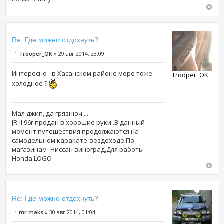
Re: Где можно отдохнуть?
Trooper_OK
» 29 авг 2014, 23:09
Интересно - в Хасанском районе море тоже
Trooper_OK
холодное ?
Мал джип, да грязнюч....
JR-II 96г продан в хорошие руки..В данный
момент путешествия продолжаются на
самодельном каракате-вездеходе.По
магазинам- Ниссан виноград,Для работы -
Honda LOGO
Re: Где можно отдохнуть?
mr.maks
» 30 авг 2014, 01:04