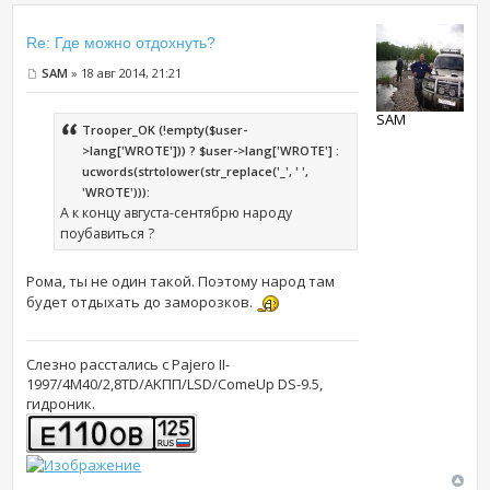
Re: Где можно отдохнуть?
SAM
» 18 авг 2014, 21:21
SAM
Trooper_OK (!empty($user-
>lang['WROTE'])) ? $user->lang['WROTE'] :
ucwords(strtolower(str_replace('_', ' ',
'WROTE'))):
А к концу августа-сентябрю народу
поубавиться ?
Рома, ты не один такой. Поэтому народ там
будет отдыхать до заморозков.
Слезно расстались с Pajero II-
1997/4M40/2,8TD/AKПП/LSD/ComeUp DS-9.5,
гидроник.