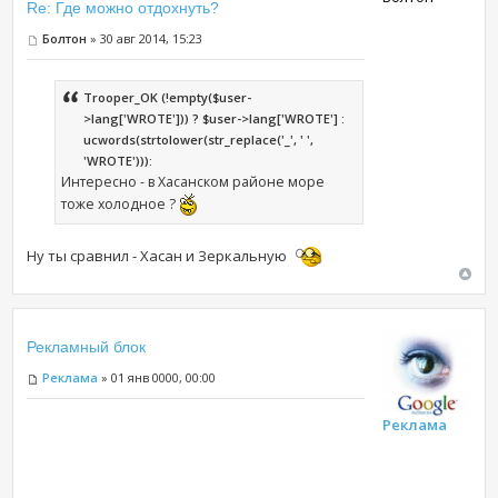
Re: Где можно отдохнуть?
Болтон
» 30 авг 2014, 15:23
Trooper_OK (!empty($user-
>lang['WROTE'])) ? $user->lang['WROTE'] :
ucwords(strtolower(str_replace('_', ' ',
'WROTE'))):
Интересно - в Хасанском районе море
тоже холодное ?
Ну ты сравнил - Хасан и Зеркальную
Рекламный блок
Реклама
» 01 янв 0000, 00:00
Реклама