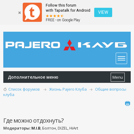
Follow this forum
with Tapatalk for Android
VIEW
FREE - on Google Play
Дополнительное меню
Menu
Список форумов
Жизнь Pajero Клуба
Общие вопросы
клуба
Где можно отдохнуть?
Модераторы:
M.I.B
, Болтон, DIZEL, HiArt