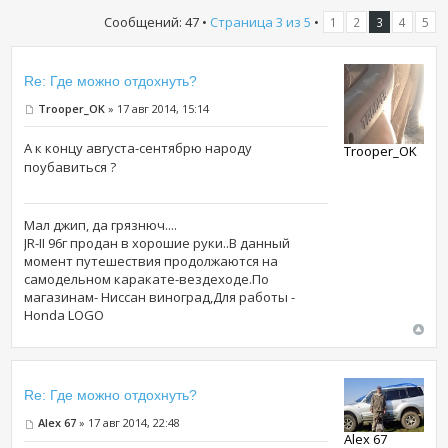
Сообщений: 47 •
Страница
3
из
5
•
1
2
3
4
5
Re: Где можно отдохнуть?
Trooper_OK
» 17 авг 2014, 15:14
А к концу августа-сентябрю народу
Trooper_OK
поубавиться ?
Мал джип, да грязнюч....
JR-II 96г продан в хорошие руки..В данный
момент путешествия продолжаются на
самодельном каракате-вездеходе.По
магазинам- Ниссан виноград,Для работы -
Honda LOGO
Re: Где можно отдохнуть?
Alex 67
» 17 авг 2014, 22:48
Alex 67