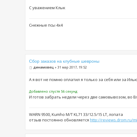
С уважением Клык
Снежные псы 4х4
Сбор заказов на клубные шевроны
динамовец
» 31 мар 2017, 19:52
А я вот не помню оплатил я только за себя или за Иль
Добавлено спустя 56 секунд:
И готов забрать недели через две самовывозом, во В
WARN 9500, Kumho M/T KL71 33/12.5/15 LT, лопата
отзыв постоянно обновляется
http://reviews.drom.ru/m