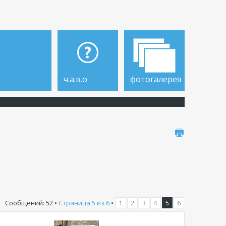
ч.а.в.о
фотогалерея
Сообщений: 52 •
Страница
5
из
6
•
1
2
3
4
5
6