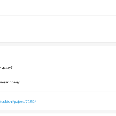
ю сразу?
ладик поеду
itsubishi/pajero/70852/