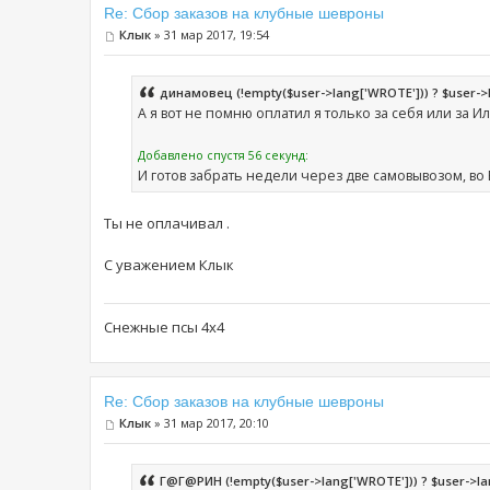
Re: Сбор заказов на клубные шевроны
Клык
» 31 мар 2017, 19:54
динамовец (!empty($user->lang['WROTE'])) ? $user->lan
А я вот не помню оплатил я только за себя или за И
Добавлено спустя 56 секунд:
И готов забрать недели через две самовывозом, во
Ты не оплачивал .
С уважением Клык
Снежные псы 4х4
Re: Сбор заказов на клубные шевроны
Клык
» 31 мар 2017, 20:10
Г@Г@РИН (!empty($user->lang['WROTE'])) ? $user->lang[