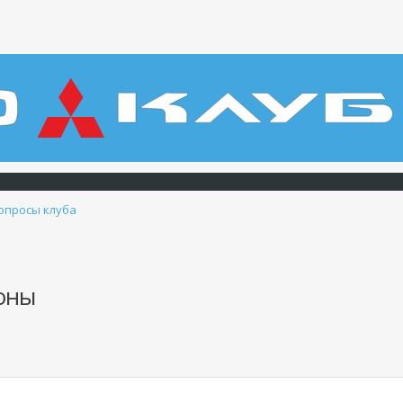
опросы клуба
оны