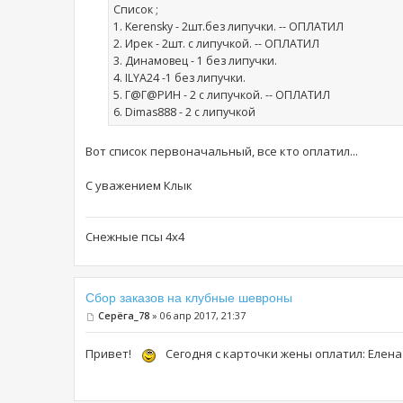
Список ;
1. Kerensky - 2шт.без липучки. -- ОПЛАТИЛ
2. Ирек - 2шт. с липучкой. -- ОПЛАТИЛ
3. Динамовец - 1 без липучки.
4. ILYA24 -1 без липучки.
5. Г@Г@РИН - 2 с липучкой. -- ОПЛАТИЛ
6. Dimas888 - 2 c липучкой
Вот список первоначальный, все кто оплатил...
С уважением Клык
Снежные псы 4х4
Сбор заказов на клубные шевроны
Серёга_78
» 06 апр 2017, 21:37
Привет!
Сегодня с карточки жены оплатил: Елена