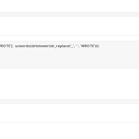
TE'] : ucwords(strtolower(str_replace('_', ' ', 'WROTE'))):