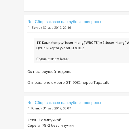
Re: Сбор заказов на клубные шевроны
Zenit
» 30 мар 2017, 22:16
Клык (!empty($user->lang['WROTE'])) ? $user->lang['WRO
Цена и карта указаны выше.
С уважением Клык
Ок наследущей неделе.
Отправлено с моего GT-I9082 через Tapatalk
Re: Сбор заказов на клубные шевроны
Клык
» 31 мар 2017, 00:07
Zenit- 2 с липучкой.
Серёга_78 -2 без липучки.