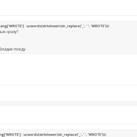
g['WROTE'] : ucwords(strtolower(str_replace('_', ' ', 'WROTE'))):
лью сразу?
 Владик поеду
'WROTE'] : ucwords(strtolower(str_replace('_', ' ', 'WROTE'))):