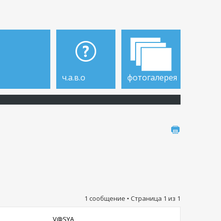
ч.а.в.о
фотогалерея
1 сообщение • Страница
1
из
1
V@SYA