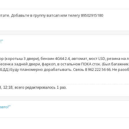
штате. Добавьте в группу ватсап или телегу 89502915180
!"
р (коротыш 3 двери), бензин 4G64 2.4, автомат, мост LSD, резина на 
лесенка задней двери, фаркоп, в остальном ПОКА сток. (Был багажни
ИБДД.) Буду планомерно дорабатывать. Связь 8 962 222 56 66. Не разо
 12:18, всего редактировалось 1 раз.
авто!"