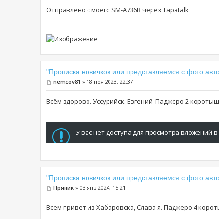
Отправлено с моего SM-A736B через Tapatalk
"Прописка новичков или представляемся с фото авто
nemcov81
» 18 ноя 2023, 22:37
Всём здорово. Уссурийск. Евгений. Паджеро 2 коротыш.
У вас нет доступа для просмотра вложений в
"Прописка новичков или представляемся с фото авто
Пряник
» 03 янв 2024, 15:21
Всем привет из Хабаровска, Слава я. Паджеро 4 короты