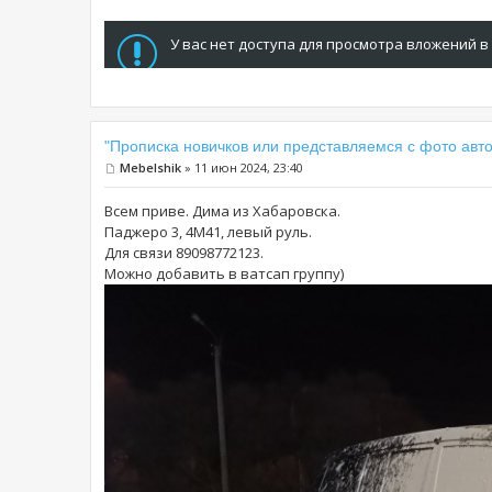
У вас нет доступа для просмотра вложений в
"Прописка новичков или представляемся с фото авто
Mebelshik
» 11 июн 2024, 23:40
Всем приве. Дима из Хабаровска.
Паджеро 3, 4М41, левый руль.
Для связи 89098772123.
Можно добавить в ватсап группу)