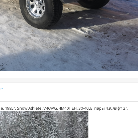
!"
1995г, Snow Athlete, V46WG, 4М40Т EFI, 30-40LE, пары 4,9, лифт 2".