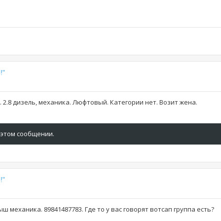
!"
 2.8 дизель, механика. Люфтовый. Категории нет. Возит жена.
 этом сообщении.
!"
ш механика. 89841487783. Где то у вас говорят вотсап группа есть?