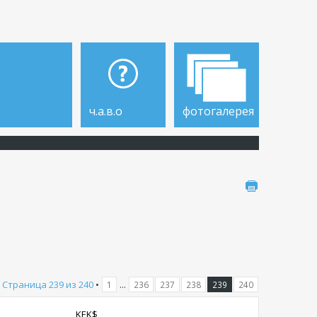
ч.а.в.о
фотогалерея
•
Страница
239
из
240
•
...
1
236
237
238
239
240
KEK$