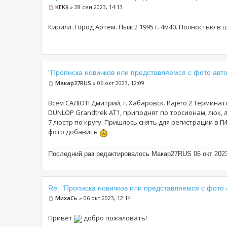
KEK$
» 28 сен 2023, 14:13
Кирилл. Город Артём. Пыж 2 1995 г. 4м40. Полностью в 
"Прописка новичков или представляемся с фото авто
Макар27RUS
» 06 окт 2023, 12:09
Всем САЛЮТ! Дмитрий, г. Хабаровск. Pajero 2 Терминато
DUNLOP Grandtrek AT1, приподнят по торсионам, люк, 
7 люстр по кругу. Пришлось снять для регистрации в Г
фото добавить
Последний раз редактировалось Макар27RUS 06 окт 2023,
Re: "Прописка новичков или представляемся с фото 
МихаCь
» 06 окт 2023, 12:14
Привет
добро пожаловать!