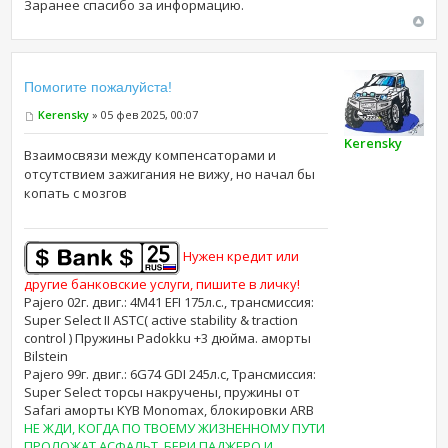
Заранее спасибо за информацию.
Помогите пожалуйста!
Kerensky
» 05 фев 2025, 00:07
Kerensky
Взаимосвязи между компенсаторами и
отсутствием зажигания не вижу, но начал бы
копать с мозгов
Нужен кредит или
другие банковские услуги, пишите в личку!
Pajero 02г. двиг.: 4M41 EFI 175л.с., трансмиссия:
Super Select II ASTC( active stability & traction
control ) Пружины Padokku +3 дюйма. аморты
Bilstein
Pajero 99г. двиг.: 6G74 GDI 245л.с, Трансмиссия:
Super Select торсы накручены, пружины от
Safari аморты KYB Monomax, блокировки ARB
НЕ ЖДИ, КОГДА ПО ТВОЕМУ ЖИЗНЕННОМУ ПУТИ
ПРОЛОЖАТ АСФАЛЬТ, БЕРИ ПАДЖЕРО И