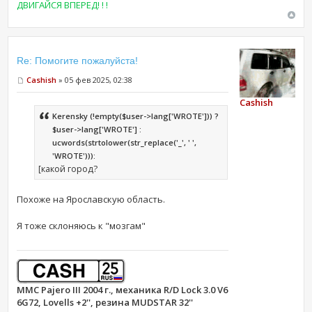
ДВИГАЙСЯ ВПЕРЕД! ! !
Re: Помогите пожалуйста!
Cashish
» 05 фев 2025, 02:38
Cashish
Kerensky (!empty($user->lang['WROTE'])) ?
$user->lang['WROTE'] :
ucwords(strtolower(str_replace('_', ' ',
'WROTE'))):
[какой город?
Похоже на Ярославскую область.
Я тоже склоняюсь к "мозгам"
MMC Pajero III 2004 г., механика R/D Lock 3.0 V6
6G72, Lovells +2'', резина MUDSTAR 32''