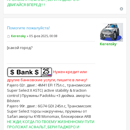
ДВИГАЙСЯ ВПЕРЕД! ! !
Помогите пожалуйста!
Kerensky
» 05 фев 2025, 00:08
Kerensky
[какой город?
Нужен кредит или
другие банковские услуги, пишите в личку!
Pajero 02г. двиг.: 4M41 EFI 175л.с., трансмиссия:
Super Select II ASTC( active stability & traction
control ) Пружины Padokku +3 дюйма. аморты
Bilstein
Pajero 99г. двиг.: 6G74 GDI 245л.с, Трансмиссия:
Super Select торсы накручены, пружины от
Safari аморты KYB Monomax, блокировки ARB
НЕ ЖДИ, КОГДА ПО ТВОЕМУ ЖИЗНЕННОМУ ПУТИ
ПРОЛОЖАТ АСФАЛЬТ, БЕРИ ПАДЖЕРО И