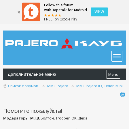
Follow this forum
with Tapatalk for Android
VIEW
FREE - on Google Play
Дополнительное меню
Menu
Список форумов
MMC Pajero
MMC Pajero IO, Junior, Mini
Помогите пожалуйста!
Модераторы:
M.I.B
, Болтон, Trooper_OK, Дека