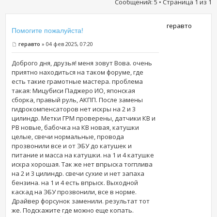
Сообщений: 5 • Страница
1
из
1
геравто
Помогите пожалуйста!
геравто
» 04 фев 2025, 07:20
Доброго дня, друзья! меня зовут Вова. очень
приятно находиться на таком форуме, где
есть такие грамотные мастера. проблема
такая: Мицубиси Паджеро ИО, японская
сборка, правый руль, АКПП. После замены
гидрокомпенсаторов нет искры на 2 и 3
цилиндр. Метки ГРМ проверены, датчики КВ и
РВ новые, бабочка на КВ новая, катушки
целые, свечи нормальные, провода
прозвонили все и от ЭБУ до катушек и
питание и масса на катушки. на 1 и 4 катушке
искра хорошая. Так же нет впрыска тогплива
на 2 и 3 цилиндр. свечи сухие и нет запаха
бензина. на 1 и 4 есть впрыск. Выходной
каскад на ЭБУ прозвонили, все в норме.
Драйвер форсунок заменили. результат тот
же. Подскажите где можно еще копать.