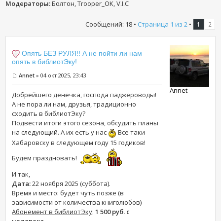
Модераторы:
Болтон, Trooper_OK, V.I.C
Сообщений: 18 •
Страница
1
из
2
•
1
2
Опять БЕЗ РУЛЯ!! А не пойти ли нам
опять в библиотЭку!
Annet
» 04 окт 2025, 23:43
Annet
Добрейшего денёчка, господа паджероводы!
А не пора ли нам, друзья, традиционно
сходить в библиотЭку?
Подвести итоги этого сезона, обсудить планы
на следующий. А их есть у нас
Все таки
Хабаровску в следующем году 15 годиков!
Будем праздновать!
И так,
Дата:
22 ноября 2025 (суббота).
Время и место: будет чуть позже (в
зависимости от количества книголюбов)
Абонемент в библиотЭку
:
1 500 руб. с
человека