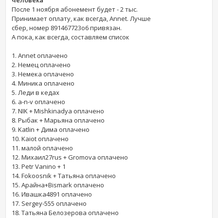
После 1 ноября абонемент будет - 2 тыс.
Принимает оплату, как всегда, Annet. Лучше
сбер, номер 891467723о6 привязан.
А пока, как всегда, составляем список
1. Annet оплачено
2. Немец оплачено
3. Немека оплачено
4. Миника оплачено
5. Леди в кедах
6. a-n-v оплачено
7. NIK + Mishkinadya оплачено
8. Рыбак + Марьяна оплачено
9. Katlin + Дима оплачено
10. Kaiot оплачено
11. малой оплачено
12. Михаил27rus + Gromova оплачено
13. Petr Vanino + 1
14. Fokoosnik + Татьяна оплачено
15. Арайна+Bismark оплачено
16. Ивашка4891 оплачено
17. Sergey-555 оплачено
18. Татьяна Белозерова оплачено