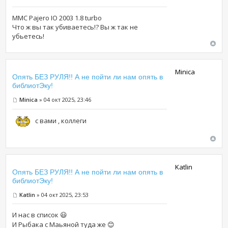
MMC Pajero IO 2003 1.8 turbo
Что ж вы так убиваетесь!? Вы ж так не
убьетесь!
Minica
Опять БЕЗ РУЛЯ!! А не пойти ли нам опять в
библиотЭку!
Minica
» 04 окт 2025, 23:46
с вами , коллеги
Katlin
Опять БЕЗ РУЛЯ!! А не пойти ли нам опять в
библиотЭку!
Katlin
» 04 окт 2025, 23:53
И нас в список 😃
И Рыбака с Маьяной туда же 😊