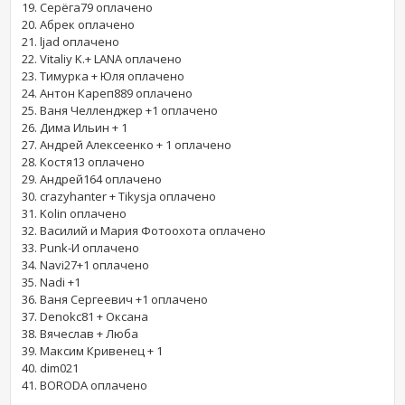
19. Серёга79 оплачено
20. Абрек оплачено
21. ljad оплачено
22. Vitaliy K.+ LANA оплачено
23. Тимурка + Юля оплачено
24. Антон Кареп889 оплачено
25. Ваня Челленджер +1 оплачено
26. Дима Ильин + 1
27. Андрей Алексеенко + 1 оплачено
28. Костя13 оплачено
29. Андрей164 оплачено
30. crazyhanter + Tikysja оплачено
31. Kolin оплачено
32. Василий и Мария Фотоохота оплачено
33. Punk-И оплачено
34. Navi27+1 оплачено
35. Nadi +1
36. Ваня Сергеевич +1 оплачено
37. Denokc81 + Оксана
38. Вячеслав + Люба
39. Максим Кривенец + 1
40. dim021
41. BORODA оплачено