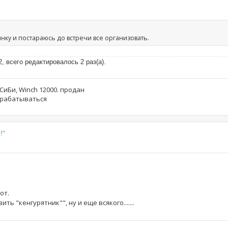
ку и постараюсь до встречи все организовать.
 всего редактировалось 2 раз(а).
, СиБи, Winch 12000. продан
дорабатываться
!"
от.
ь "кенгурятник"", ну и еще всякого.......