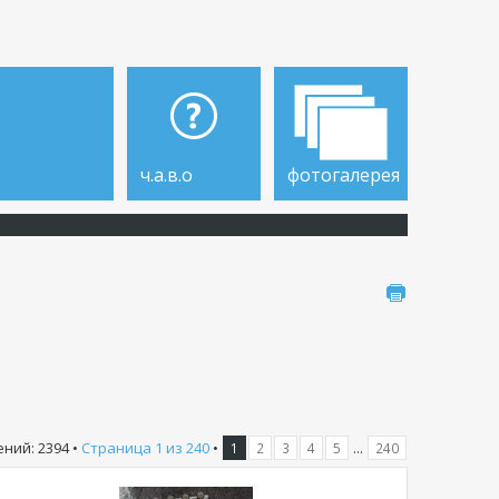
ч.а.в.о
фотогалерея
ний: 2394 •
Страница
1
из
240
•
...
1
2
3
4
5
240