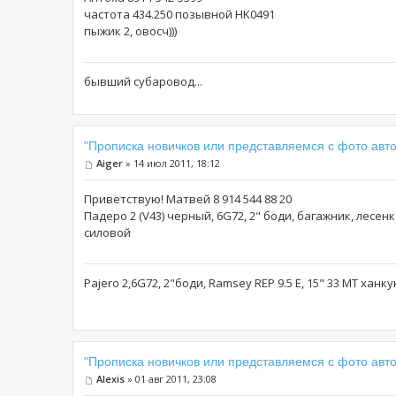
частота 434.250 позывной HK0491
пыжик 2, овосч)))
бывший субаровод...
"Прописка новичков или представляемся с фото авто
Aiger
» 14 июл 2011, 18:12
Приветствую! Матвей 8 914 544 88 20
Падеро 2 (V43) черный, 6G72, 2" боди, багажник, лесен
силовой
Pajero 2,6G72, 2"боди, Ramsey REP 9.5 E, 15" 33 MT ханк
"Прописка новичков или представляемся с фото авто
Alexis
» 01 авг 2011, 23:08