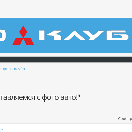
опросы клуба
авляемся с фото авто!"
Сообще
!"