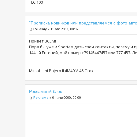
TLC 100
"Прописка новичков или представляемся с фото авто
EVGeniy
» 15 авг 2011, 00:02
Привет ВСЕМ!
Пора бы уже и Sportам дать свои контакты, посему и п
144ый Евгений, мой номер +79145447457 или 777-457. 
Mitsubishi Pajero II 4M40 V-46 Сток
Рекламный блок
Реклама
» 01 янв 0000, 00:00