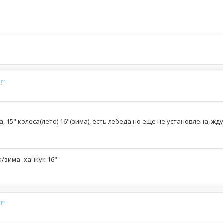
!"
ка, 15" колеса(лето) 16"(зима), есть лебеда но еще не установлена, жд
ук/зима -ханкук 16"
!"