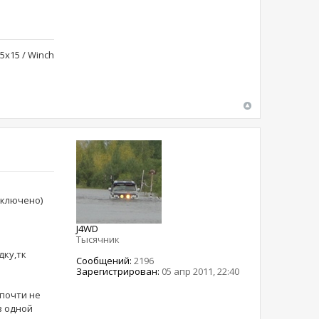
5x15 / Winch
включено)
J4WD
Тысячник
дку,тк
Сообщений:
2196
Зарегистрирован:
05 апр 2011, 22:40
 почти не
в одной