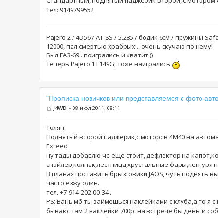
Стандартный, поднятый паджерик второй, с мотором 4д
Тел: 9149799552
Pajero 2 / 4D56 / AT-SS / 5.285 / бодик 6см / пружины S
12000, пал смертью храбрых... очень скучаю по нему!
Был ГАЗ-69.. поигрались и хватит ))
Теперь Pajero 1 L149G, тоже наигрались
"Прописка новичков или представляемся с фото авто
J4WD
» 08 июл 2011, 08:11
Толян
Поднятый второй паджерик,с моторов 4М40 на автомат
Exceed
ну тады добавлю че еще стоит, дефлектор на капот,
спойлер,колпак,лестница,хрустальные фары,кенгурятни
В планах поставить брызговики JAOS, чуть поднять вы
часто езжу один.
тел. +7-914-202-00-34 .
PS: Вань мб ты займешься наклейками с клуба,а то я 
бываю. там 2 наклейки 700р. на встрече бы деньги со