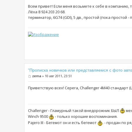
Всем привет! Если меня возьмете к себе в компанию, 
Лёха 8 924 203 20 68.
терминатор, 6G74 (GDI), 5 дв., простой (пока простой 
"Прописка новичков или представляемся с фото авто
zema
» 10 авг 2011, 23:51
Приветствую всех! Серега, Challenger 4М40 стандарт 
Challenger - Гламурный такой внедорожник БЫЛ
мех
Winch 9500
- только хорошие воспоминания.
Pajero III - Бегемот он и есть бегемот
. - продан по р