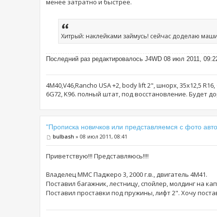
менее затратно и быстрее.
Хитрый: наклейками займусь! сейчас доделаю машин
Последний раз редактировалось J4WD 08 июл 2011, 09:22,
4М40,V46,Rancho USA +2, body lift 2", шнорх, 35x12,5 R16
6G72, K96. полный штат, под восстановление. Будет 
"Прописка новичков или представляемся с фото авто
bulbash
» 08 июл 2011, 08:41
Приветствую!!! Представляюсь!!!!
Владелец ММС Паджеро 3, 2000 г.в., двигатель 4М41.
Поставил багажник, лестницу, спойлер, молдинг на кап
Поставил проставки под пружины, лифт 2". Хочу поставит