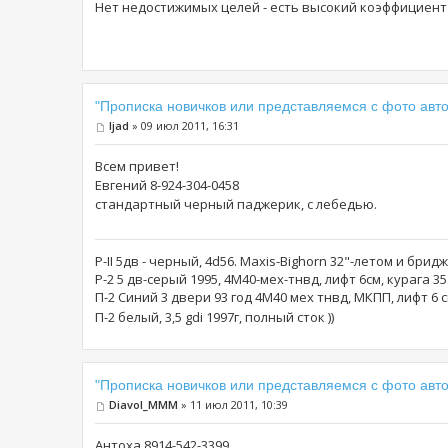
Нет недостижимых целей - есть высокий коэффициент л
"Прописка новичков или представляемся с фото авто
ljad
» 09 июл 2011, 16:31
Всем привет!
Евгений 8-924-304-0458
стандартный черный паджерик, с лебедью.
P-II 5дв - черный, 4d56. Maxis-Bighorn 32"-летом и брид
Р-2 5 дв-серый 1995, 4М40-мех-тнвд, лифт 6см, курага 3
П-2 Синий 3 двери 93 год 4М40 мех тнвд, МКПП, лифт 6 
П-2 белый, 3,5 gdi 1997г, полный сток ))
"Прописка новичков или представляемся с фото авто
Diavol_MMM
» 11 июл 2011, 10:39
Антоха 8914-542-3399