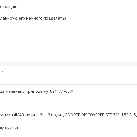
то вещаю:
- планирую его немного подделать).
!"
(Ща маленько приподыму) 89147776671
аника 4М40, нелинейный бодик, COOPER DISCOVERER STT 32/11,50 R15
яду причин.