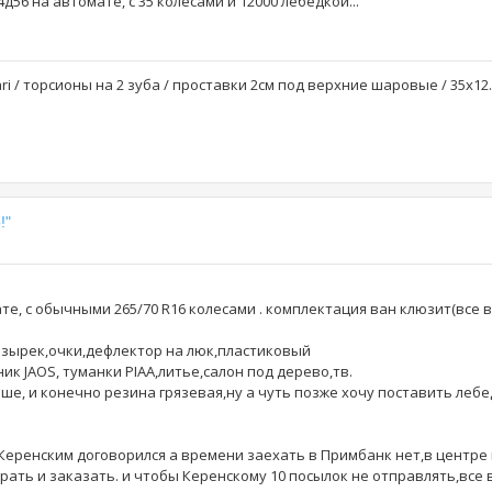
56 на автомате, с 35 колесами и 12000 лебедкой...
afari / торсионы на 2 зуба / проставки 2см под верхние шаровые / 35x12.
!"
е, с обычными 265/70 R16 колесами . комплектация ван клюзит(все 
козырек,очки,дефлектор на люк,пластиковый
к JAOS, туманки PIAA,литье,салон под дерево,тв.
ше, и конечно резина грязевая,ну а чуть позже хочу поставить лебе
с Керенским договорился а времени заехать в Примбанк нет,в центре
брать и заказать. и чтобы Керенскому 10 посылок не отправлять,все 