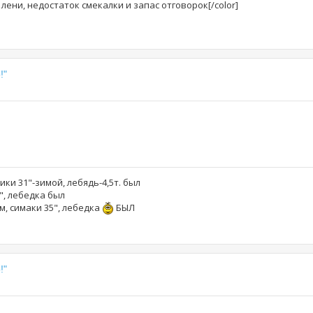
ени, недостаток смекалки и запас отговорок[/color]
!"
жики 31"-зимой, лебядь-4,5т. был
5", лебедка был
см, симаки 35", лебедка
БЫЛ
!"