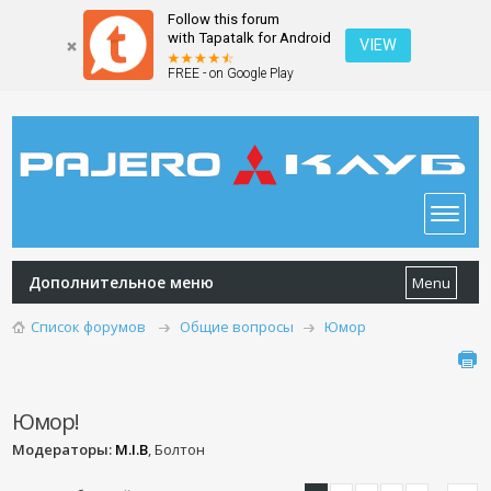
Follow this forum
with Tapatalk for Android
VIEW
FREE - on Google Play
Дополнительное меню
Menu
Список форумов
Общие вопросы
Юмор
Юмор!
Модераторы:
M.I.B
, Болтон