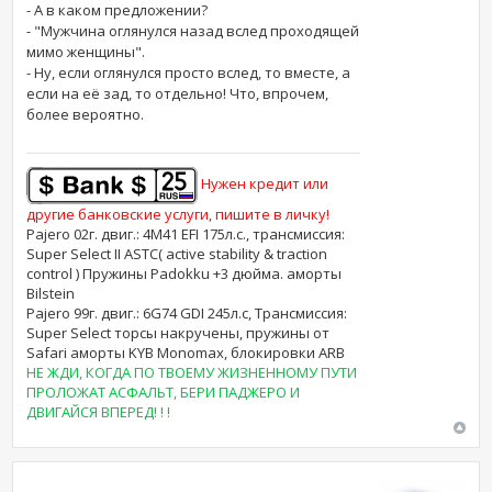
- А в каком предложении?
- "Мужчина оглянулся назад вслед проходящей
мимо женщины".
- Ну, если оглянулся просто вслед, то вместе, а
если на её зад, то отдельно! Что, впрочем,
более вероятно.
Нужен кредит или
другие банковские услуги, пишите в личку!
Pajero 02г. двиг.: 4M41 EFI 175л.с., трансмиссия:
Super Select II ASTC( active stability & traction
control ) Пружины Padokku +3 дюйма. аморты
Bilstein
Pajero 99г. двиг.: 6G74 GDI 245л.с, Трансмиссия:
Super Select торсы накручены, пружины от
Safari аморты KYB Monomax, блокировки ARB
НЕ ЖДИ, КОГДА ПО ТВОЕМУ ЖИЗНЕННОМУ ПУТИ
ПРОЛОЖАТ АСФАЛЬТ, БЕРИ ПАДЖЕРО И
ДВИГАЙСЯ ВПЕРЕД! ! !