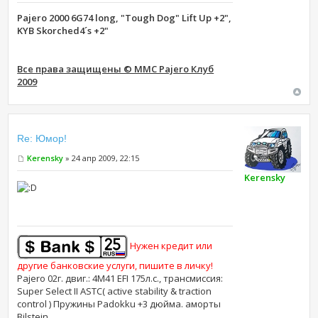
Pajero 2000 6G74 long, "Tough Dog" Lift Up +2",
KYB Skorched4´s +2"
Все права защищены © MMC Pajero Клуб
2009
Re: Юмор!
Kerensky
» 24 апр 2009, 22:15
Kerensky
Нужен кредит или
другие банковские услуги, пишите в личку!
Pajero 02г. двиг.: 4M41 EFI 175л.с., трансмиссия:
Super Select II ASTC( active stability & traction
control ) Пружины Padokku +3 дюйма. аморты
Bilstein