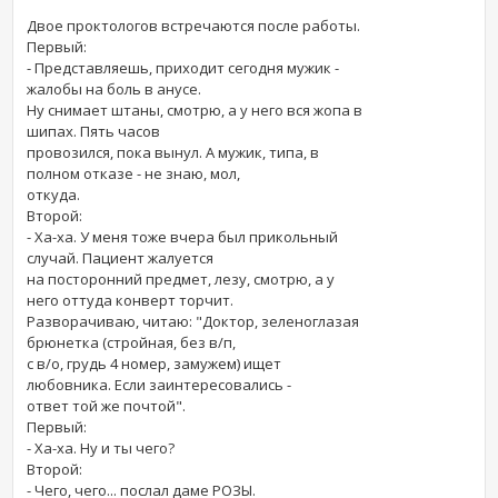
Двое проктологов встречаются после работы.
Первый:
- Представляешь, приходит сегодня мужик -
жалобы на боль в анусе.
Ну снимает штаны, смотрю, а у него вся жопа в
шипах. Пять часов
провозился, пока вынул. А мужик, типа, в
полном отказе - не знаю, мол,
откуда.
Второй:
- Ха-ха. У меня тоже вчера был прикольный
случай. Пациент жалуется
на посторонний предмет, лезу, смотрю, а у
него оттуда конверт торчит.
Разворачиваю, читаю: "Доктор, зеленоглазая
брюнетка (стройная, без в/п,
с в/о, грудь 4 номер, замужем) ищет
любовника. Если заинтересовались -
ответ той же почтой".
Первый:
- Ха-ха. Ну и ты чего?
Второй:
- Чего, чего... послал даме РОЗЫ.