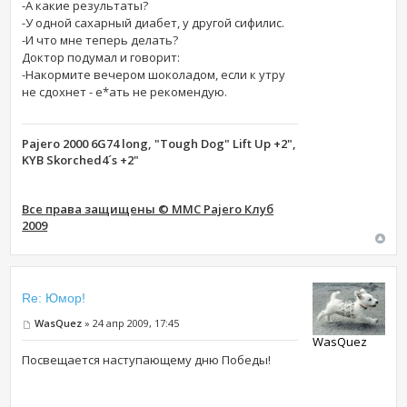
-А какие результаты?
-У одной сахарный диабет, у другой сифилис.
-И что мне теперь делать?
Доктор подумал и говорит:
-Накормите вечером шоколадом, если к утру
не сдохнет - е*ать не рекомендую.
Pajero 2000 6G74 long, "Tough Dog" Lift Up +2",
KYB Skorched4´s +2"
Все права защищены © MMC Pajero Клуб
2009
Re: Юмор!
WasQuez
» 24 апр 2009, 17:45
WasQuez
Посвещается наступающему дню Победы!