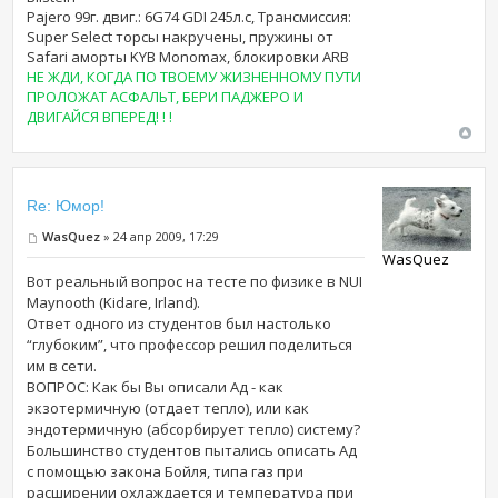
Pajero 99г. двиг.: 6G74 GDI 245л.с, Трансмиссия:
Super Select торсы накручены, пружины от
Safari аморты KYB Monomax, блокировки ARB
НЕ ЖДИ, КОГДА ПО ТВОЕМУ ЖИЗНЕННОМУ ПУТИ
ПРОЛОЖАТ АСФАЛЬТ, БЕРИ ПАДЖЕРО И
ДВИГАЙСЯ ВПЕРЕД! ! !
Re: Юмор!
WasQuez
» 24 апр 2009, 17:29
WasQuez
Вот реальный вопрос на тесте по физике в NUI
Maynooth (Kidare, Irland).
Ответ одного из студентов был настолько
“глубоким”, что профессор решил поделиться
им в сети.
ВОПРОС: Как бы Вы описали Ад - как
экзотермичную (отдает тепло), или как
эндотермичную (абсорбирует тепло) систему?
Большинство студентов пытались описать Ад
с помощью закона Бойля, типа газ при
расширении охлаждается и температура при