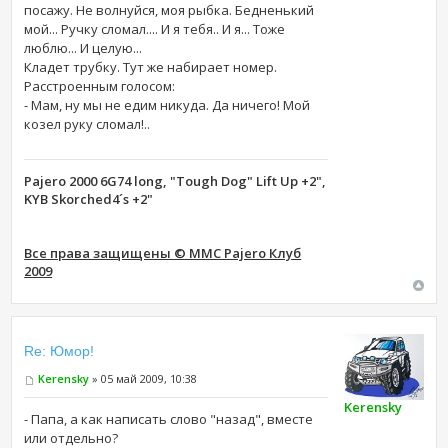
посажу. Не волнуйся, моя рыбка. Бедненький
мой... Ручку сломал.... И я тебя.. И я... Тоже
люблю... И целую...
Кладет трубку. Тут же набирает номер.
Расстроенным голосом:
- Мам, ну мы не едим никуда. Да ничего! Мой
козел руку сломал!..
Pajero 2000 6G74 long, "Tough Dog" Lift Up +2",
KYB Skorched4´s +2"
Все права защищены © MMC Pajero Клуб
2009
Re: Юмор!
Kerensky
» 05 май 2009, 10:38
Kerensky
- Папа, а как написать слово "назад", вместе
или отдельно?