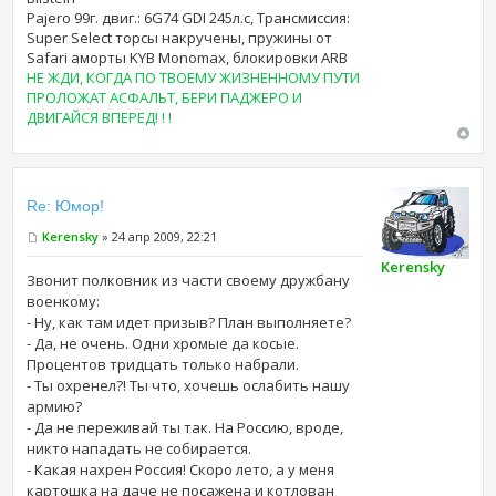
Pajero 99г. двиг.: 6G74 GDI 245л.с, Трансмиссия:
Super Select торсы накручены, пружины от
Safari аморты KYB Monomax, блокировки ARB
НЕ ЖДИ, КОГДА ПО ТВОЕМУ ЖИЗНЕННОМУ ПУТИ
ПРОЛОЖАТ АСФАЛЬТ, БЕРИ ПАДЖЕРО И
ДВИГАЙСЯ ВПЕРЕД! ! !
Re: Юмор!
Kerensky
» 24 апр 2009, 22:21
Kerensky
Звонит полковник из части своему дружбану
военкому:
- Ну, как там идет призыв? План выполняете?
- Да, не очень. Одни хромые да косые.
Процентов тридцать только набрали.
- Ты охренел?! Ты что, хочешь ослабить нашу
армию?
- Да не переживай ты так. На Россию, вроде,
никто нападать не собирается.
- Какая нахрен Россия! Скоро лето, а у меня
картошка на даче не посажена и котлован