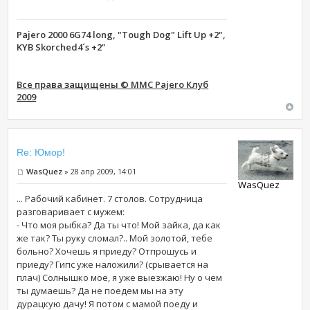
Pajero 2000 6G74 long, "Tough Dog" Lift Up +2",
KYB Skorched4´s +2"
Все права защищены © MMC Pajero Клуб
2009
Re: Юмор!
WasQuez
» 28 апр 2009, 14:01
WasQuez
... Рабочий кабинет. 7 столов. Сотрудница
разговаривает с мужем:
- Что моя рыбка? Да ты что! Мой зайка, да как
же так? Ты руку сломал?.. Мой золотой, тебе
больно? Хочешь я приеду? Отпрошусь и
приеду? Гипс уже наложили? (срывается на
плач) Солнышко мое, я уже выезжаю! Ну о чем
ты думаешь? Да не поедем мы на эту
дурацкую дачу! Я потом с мамой поеду и