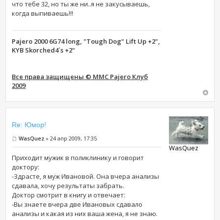
что тебе 32, но ты же ни..я не закусываешь,
когда выпиваешь!!!
Pajero 2000 6G74 long, "Tough Dog" Lift Up +2",
KYB Skorched4´s +2"
Все права защищены © MMC Pajero Клуб
2009
Re: Юмор!
WasQuez
» 24 апр 2009, 17:35
WasQuez
Приходит мужик в поликлинику и говорит
доктору:
-Здрасте, я муж Ивановой. Она вчера анализы
сдавала, хочу результаты забрать.
Доктор смотрит в книгу и отвечает:
-Вы знаете вчера две Ивановых сдавало
анализы и какая из них ваша жена, я не знаю.