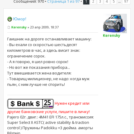
Сообщений: 970 •
Страница
1
из
97
•
...
1
2
3
4
5
97
Юмор!
Kerensky
» 23 апр 2009, 18:37
Kerensky
Гаишник на дороге останавливает машину:
- Вы ехали со скоростью шестьдесят
километров в час, а здесь висит знак:
ограничение сорок.
- А я говорю, я шел ровно сорок!
- Но вот же показания прибора...
Тут вмешивается жена водителя:
- Товарищ милиционер, не надо: когда муж
пьян, с ним лучше не спорить!
Нужен кредит или
другие банковские услуги, пишите в личку!
Pajero 02г. двиг.: 4M41 EFI 175л.с., трансмиссия:
Super Select II ASTC( active stability & traction
control ) Пружины Padokku +3 дюйма. аморты
Bilstein