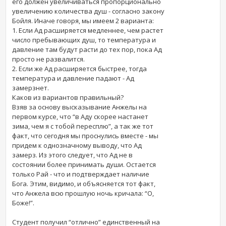
его должен увеличиваться пропорционально
увеличению количества душ - согласно закону
Бойля. Иначе говоря, мы имеем 2 варианта:
1. Если Ад расширяется медленнее, чем растет
число пребывающих душ, то температура и
давление там будут расти до тех пор, пока Ад
просто не развалится.
2. Если же Ад расширяется быстрее, тогда
температура и давление падают - Ад
замерзнет.
Каков из вариантов правильный?
Взяв за основу высказывание Анжелы на
первом курсе, что “в Аду скорее настанет
зима, чем я с тобой пересплю”, а так же тот
факт, что сегодня мы проснулись вместе - мы
придем к однозначному выводу, что Ад
замерз. Из этого следует, что Ад не в
состоянии более принимать души. Остается
только Рай - что и подтверждает наличие
Бога. Этим, видимо, и объясняется тот факт,
что Анжела всю прошлую ночь кричала: “О,
Боже!”.
Студент получил “отлично” единственный на