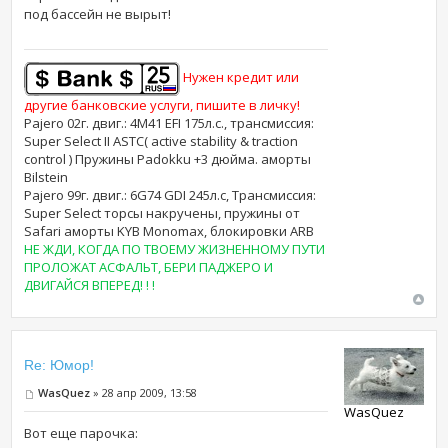
под бассейн не вырыт!
Нужен кредит или
другие банковские услуги, пишите в личку!
Pajero 02г. двиг.: 4M41 EFI 175л.с., трансмиссия:
Super Select II ASTC( active stability & traction
control ) Пружины Padokku +3 дюйма. аморты
Bilstein
Pajero 99г. двиг.: 6G74 GDI 245л.с, Трансмиссия:
Super Select торсы накручены, пружины от
Safari аморты KYB Monomax, блокировки ARB
НЕ ЖДИ, КОГДА ПО ТВОЕМУ ЖИЗНЕННОМУ ПУТИ
ПРОЛОЖАТ АСФАЛЬТ, БЕРИ ПАДЖЕРО И
ДВИГАЙСЯ ВПЕРЕД! ! !
Re: Юмор!
WasQuez
» 28 апр 2009, 13:58
WasQuez
Вот еще парочка: