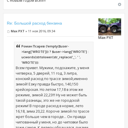
С новым годом всех!!!
Re: Большой расход бензина
Max PXT
» 11 ноя 2016, 09:34
Max PXT
Роман Псарев (!empty($user-
>lang['WROTE'])) ? $user->lang['WROTE'] :
ucwords(strtolower(str_replace('_', ' ',
'WROTE'))):
Всем привет. Мужики, подскажите, у меня
четверка, 5 дверей, 11 год, 3 литра,
конский расход по трассе зимой,именно
зимой! Езжу правда быстро, 140,150
крейсерская. Но летом 17,18 в этом же
режиме, зимой 22,23!!! Ну не может быть
такой разницы, это же не городской
режим! В городе расход в норме, лето
16,18, зима 20,22. Короче зимой по трассе
жрет больше чем в городе... Он правда
чипованный у меня, но до чиповки было
тоже самое. К дилеру обращался, руками