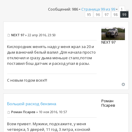
Сообщений: 986 •
Страница
99
из
99
•
...
1
95
96
97
98
99
NEXT 97
» 22 апр 2016, 23:50
NEXT 97
Кислородник менять надо,у меня жрал за 20 и
дым ванючий белый валил ,Для начала просто
отключил и сразу дыма меньше стало,потом
поставил бош датчик и расход упал в разы.
С новым годом всех!!!
Роман
Большой расход бензина
Псарев
Роман Псарев
» 10 ноя 2016, 10:57
Всем привет. Мужики, подскажите, у меня
четверка, 5 дверей, 11 год, 3 литра, конский