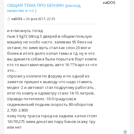
vaDOS
ОБЩАЯ ТЕМА ПРО БЕНЗИН (расход,
качество и т.п.)
vaDOS
» 26 фев 2017, 22:35
и я писанусь тогад
пыж 3 6g72 04год 5 дверей.в общем пользую
машину не особо часто. заливаю 95 бенз на
октане, по зиме жрть стал как слон 20 мог и
более.в итоге долго копал темы и тд. ну и что
вы думаете.собака была порыта в борт компе
кто то выставил модель авто 16 ???карл хз что
это...
спросил у коллеги по форуму и по одной из
заметок пришел к выводу что надо ставить
модел -2 и автомат стал подругому работать .
итог по компу и одометру стало 14-15 литров..
(правдо потеплело -10-0 градусов) в
седанкинский подьем скорость 80-оборотов
2.700- 2.800
езжу полу трасса город на заднем. катки стоят
16\70\275 зима.докатаю пару баков.скажу тру
или нет