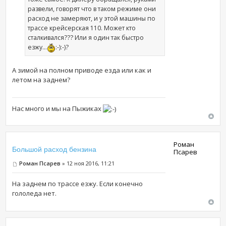
развели, говорят что в таком режиме они
расход не замеряют, и у этой машины по
трассе крейсерская 110. Может кто
сталкивался??? Или я один так быстро
езжу...
:-):-)?
А зимой на полном приводе езда или как и
летом на заднем?
Нас много и мы на Пыжиках
Роман
Большой расход бензина
Псарев
Роман Псарев
» 12 ноя 2016, 11:21
На заднем по трассе езжу. Если конечно
гололеда нет.