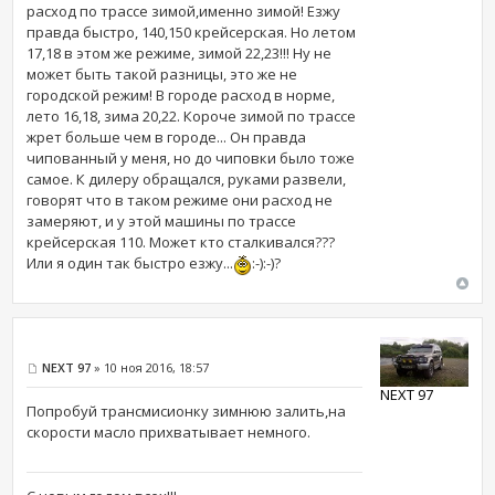
расход по трассе зимой,именно зимой! Езжу
правда быстро, 140,150 крейсерская. Но летом
17,18 в этом же режиме, зимой 22,23!!! Ну не
может быть такой разницы, это же не
городской режим! В городе расход в норме,
лето 16,18, зима 20,22. Короче зимой по трассе
жрет больше чем в городе... Он правда
чипованный у меня, но до чиповки было тоже
самое. К дилеру обращался, руками развели,
говорят что в таком режиме они расход не
замеряют, и у этой машины по трассе
крейсерская 110. Может кто сталкивался???
Или я один так быстро езжу...
:-):-)?
NEXT 97
» 10 ноя 2016, 18:57
NEXT 97
Попробуй трансмисионку зимнюю залить,на
скорости масло прихватывает немного.