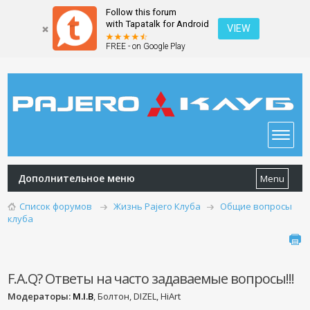
Follow this forum
with Tapatalk for Android
VIEW
FREE - on Google Play
Дополнительное меню
Menu
Список форумов
Жизнь Pajero Клуба
Общие вопросы
клуба
F.A.Q? Ответы на часто задаваемые вопросы!!!
Модераторы:
M.I.B
, Болтон, DIZEL, HiArt