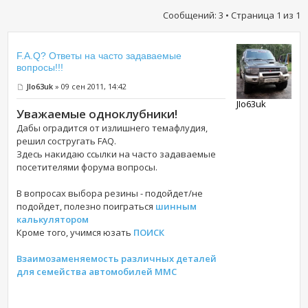
Сообщений: 3 • Страница
1
из
1
F.A.Q? Ответы на часто задаваемые
вопросы!!!
JIo63uk
» 09 сен 2011, 14:42
JIo63uk
Уважаемые одноклубники!
Дабы оградится от излишнего темафлудия,
решил состругать FAQ.
Здесь накидаю ссылки на часто задаваемые
посетителями форума вопросы.
В вопросах выбора резины - подойдет/не
подойдет, полезно поиграться
шинным
калькулятором
Кроме того, учимся юзать
ПОИСК
Взаимозаменяемость различных деталей
для семейства автомобилей ММС