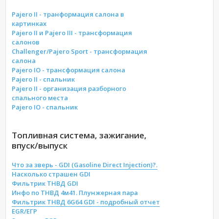
Pajero II - транформация салона в
картинках
Pajero II и Pajero III - трансформация
салонов
Challenger/Pajero Sport - трансформация
салона
Pajero IO - трансформация салона
Pajero II - спальник
Pajero II - организация разборного
спального места
Pajero IO - спальник
Топливная система, зажигание,
впуск/выпуск
Что за зверь - GDI (Gasoline Direct Injection)?.
Насколько страшен GDI
Фильтрик ТНВД GDI
Инфо по ТНВД 4м41. Плунжерная пара
Фильтрик ТНВД 6G64 GDI - подробный отчет
EGR/ЕГР